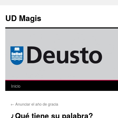
Saltar
al
UD Magis
contenido
Inicio
←
Anunciar el año de gracia
¿Qué tiene su palabra?