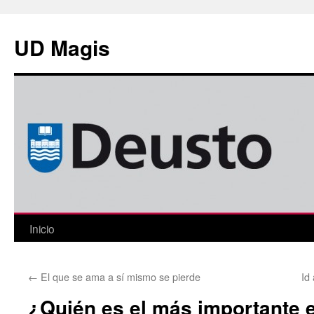
Saltar
al
UD Magis
contenido
Inicio
←
El que se ama a sí mismo se pierde
Id
¿Quién es el más importante e