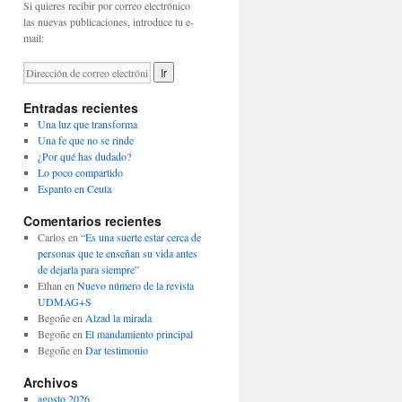
Si quieres recibir por correo electrónico
las nuevas publicaciones, introduce tu e-
mail:
Entradas recientes
Una luz que transforma
Una fe que no se rinde
¿Por qué has dudado?
Lo poco compartido
Espanto en Ceuta
Comentarios recientes
Carlos
en
“Es una suerte estar cerca de
personas que te enseñan su vida antes
de dejarla para siempre”
Ethan
en
Nuevo número de la revista
UDMAG+S
Begoñe
en
Alzad la mirada
Begoñe
en
El mandamiento principal
Begoñe
en
Dar testimonio
Archivos
agosto 2026