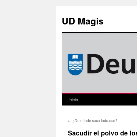
Saltar
al
UD Magis
contenido
Inicio
←
¿De dónde saca todo eso?
Sacudir el polvo de lo