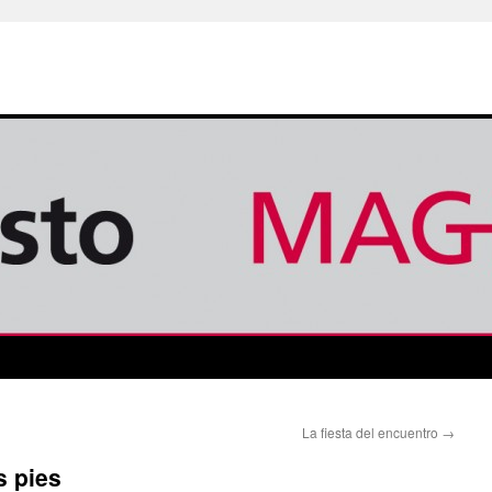
La fiesta del encuentro
→
s pies