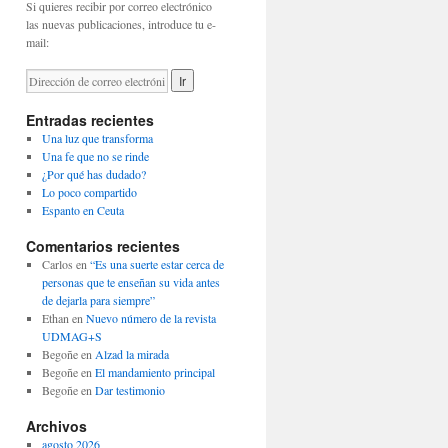
Si quieres recibir por correo electrónico
las nuevas publicaciones, introduce tu e-
mail:
Entradas recientes
Una luz que transforma
Una fe que no se rinde
¿Por qué has dudado?
Lo poco compartido
Espanto en Ceuta
Comentarios recientes
Carlos
en
“Es una suerte estar cerca de
personas que te enseñan su vida antes
de dejarla para siempre”
Ethan
en
Nuevo número de la revista
UDMAG+S
Begoñe
en
Alzad la mirada
Begoñe
en
El mandamiento principal
Begoñe
en
Dar testimonio
Archivos
agosto 2026