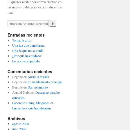
Si quieres recibir por correo electrónico
las nuevas publicaciones, introduce tu e-
mail:
Entradas recientes
Tomar la cruz
Una luz que transforma
Una fe que no se rinde
¿Por qué has dudado?
Lo poco compartido
Comentarios recientes
Begoñe
en
Alzad la mirada
Begoñe
en
El mandamiento principal
Begoñe
en
Dar testimonio
Arnold Nabil
en
Descanso para los
cansados.
Laborconsulting Abogados
en
Encuentros que transforman
Archivos
agosto 2026
julio 2026