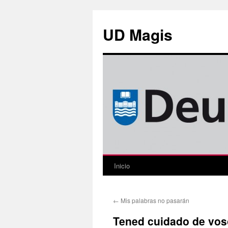
Saltar
al
UD Magis
contenido
Inicio
←
Mis palabras no pasarán
Tened cuidado de vos