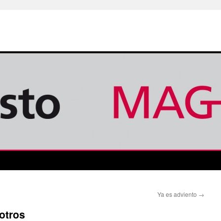
Ya es adviento
→
otros