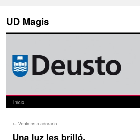
Saltar
al
UD Magis
contenido
Inicio
←
Venimos a adorarlo
Una luz les brilló.