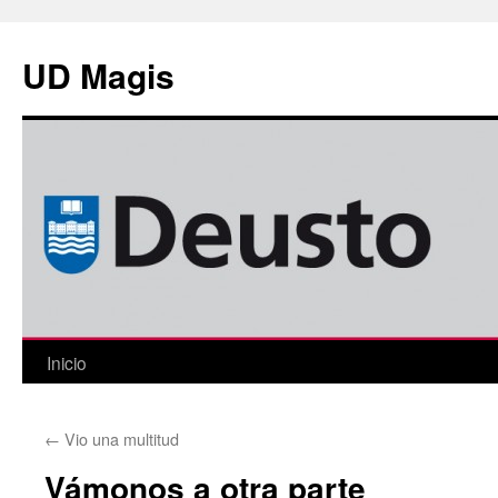
Saltar
al
UD Magis
contenido
Inicio
←
Vio una multitud
Vámonos a otra parte