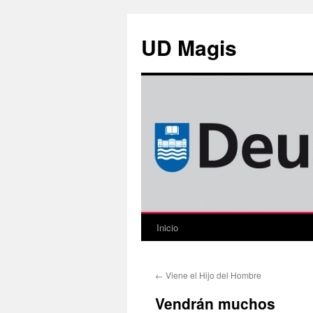
Saltar
al
UD Magis
contenido
Inicio
←
Viene el Hijo del Hombre
Vendrán muchos