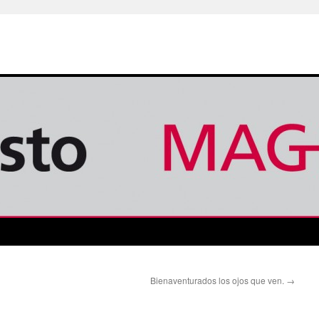
Bienaventurados los ojos que ven.
→