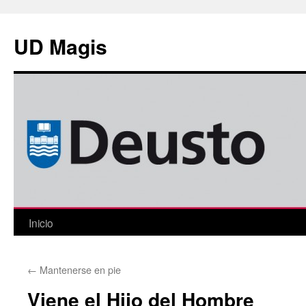
Saltar
al
UD Magis
contenido
Inicio
←
Mantenerse en pie
Viene el Hijo del Hombre