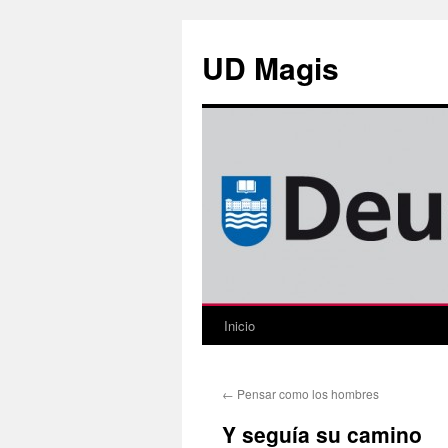
Saltar
al
UD Magis
contenido
Inicio
←
Pensar como los hombres
Y seguía su camino