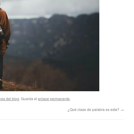
nes del blog
. Guarda el
enlace permanente
.
¿Qué clase de palabra es esta?
→