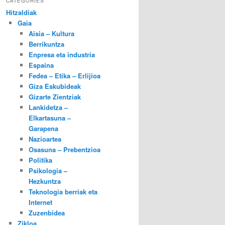
CATEGORIES
Hitzaldiak
Gaia
Aisia – Kultura
Berrikuntza
Enpresa eta industria
Espaina
Fedea – Etika – Erlijioa
Giza Eskubideak
Gizarte Zientziak
Lankidetza –
Elkartasuna –
Garapena
Nazioartea
Osasuna – Prebentzioa
Politika
Psikologia –
Hezkuntza
Teknologia berriak eta
Internet
Zuzenbidea
Zikloa