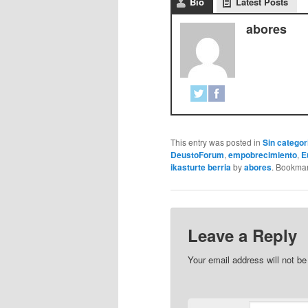
Bio
Latest Posts
abores
This entry was posted in
Sin categor
DeustoForum
,
empobrecimiento
,
E
ikasturte berria
by
abores
. Bookma
Leave a Reply
Your email address will not be