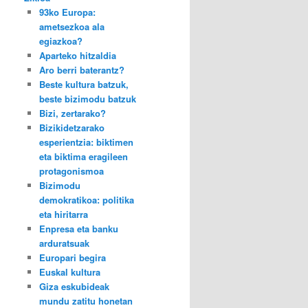
93ko Europa:
ametsezkoa ala
egiazkoa?
Aparteko hitzaldia
Aro berri baterantz?
Beste kultura batzuk,
beste bizimodu batzuk
Bizi, zertarako?
Bizikidetzarako
esperientzia: biktimen
eta biktima eragileen
protagonismoa
Bizimodu
demokratikoa: politika
eta hiritarra
Enpresa eta banku
arduratsuak
Europari begira
Euskal kultura
Giza eskubideak
mundu zatitu honetan