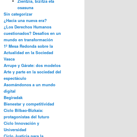
Zientzia, bizitza eta
osasuna
Sin categorizar
¿Hacia una nueva era?
¿Los Derechos Humanos
cuestionados? Desafíos en un
mundo en transformación
1º Mesa Redonda sobre la
Actualidad en la Sociedad
Vasca
Arrupe y Gárate: dos modelos
Arte y parte en la sociedad del
espectáculo
Asomándonos a un mundo
digital
Begiradak
Bienestar y competitividad
Ciclo Bilbao-Bizkaia:
protagonistas del futuro
Ciclo Innovación y
Universidad
Ciclo Justicia para la