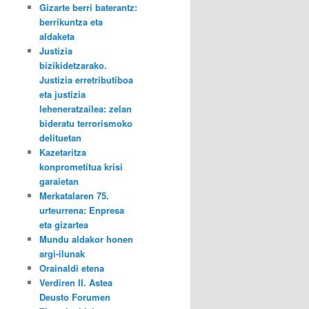
Gizarte berri baterantz:
berrikuntza eta
aldaketa
Justizia
bizikidetzarako.
Justizia erretributiboa
eta justizia
leheneratzailea: zelan
bideratu terrorismoko
delituetan
Kazetaritza
konprometitua krisi
garaietan
Merkatalaren 75.
urteurrena: Enpresa
eta gizartea
Mundu aldakor honen
argi-ilunak
Orainaldi etena
Verdiren II. Astea
Deusto Forumen