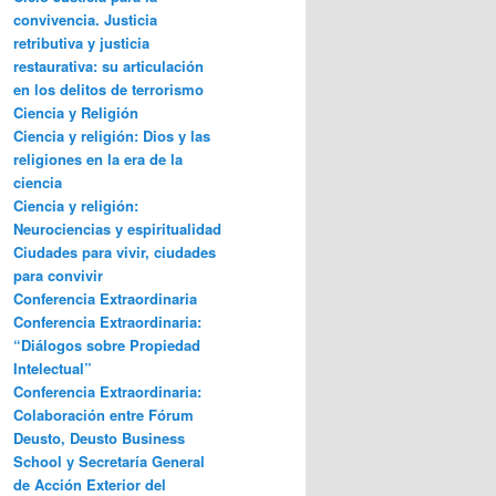
convivencia. Justicia
retributiva y justicia
restaurativa: su articulación
en los delitos de terrorismo
Ciencia y Religión
Ciencia y religión: Dios y las
religiones en la era de la
ciencia
Ciencia y religión:
Neurociencias y espiritualidad
Ciudades para vivir, ciudades
para convivir
Conferencia Extraordinaria
Conferencia Extraordinaria:
“Diálogos sobre Propiedad
Intelectual”
Conferencia Extraordinaria:
Colaboración entre Fórum
Deusto, Deusto Business
School y Secretaría General
de Acción Exterior del