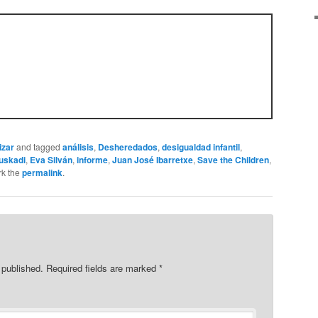
izar
and tagged
análisis
,
Desheredados
,
desigualdad infantil
,
uskadi
,
Eva Silván
,
informe
,
Juan José Ibarretxe
,
Save the Children
,
rk the
permalink
.
 published.
Required fields are marked
*