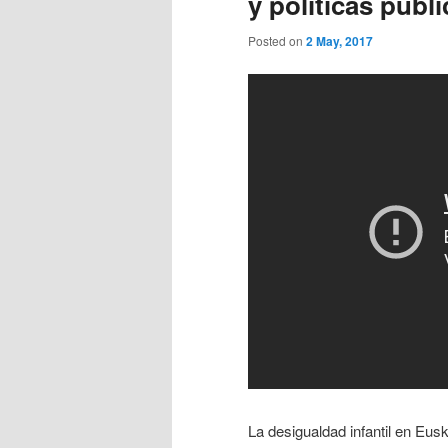
y políticas públ
Posted on
2 May, 2017
La desigualdad infantil en Eus