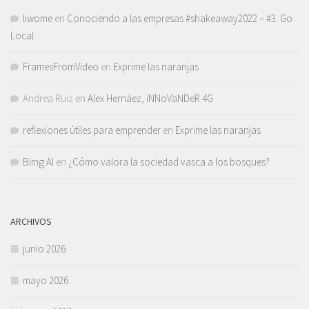
liwome
en
Conociendo a las empresas #shakeaway2022 – #3. Go
Local
FramesFromVideo
en
Exprime las naranjas
Andrea Ruiz
en
Alex Hernáez, iNNoVaNDeR 4G
reflexiones útiles para emprender
en
Exprime las naranjas
Bimg AI
en
¿Cómo valora la sociedad vasca a los bosques?
ARCHIVOS
junio 2026
mayo 2026