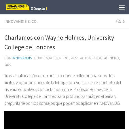
Saltar al contenido
INNOVANDIS & CO.
5
Charlamos con Wayne Holmes, University
College de Londres
POR
INNOVANDIS
· PUBLICADA
19 ENERO, 2022
· ACTUALIZADO
20 ENERO,
2022
Tras la publicación de un artículo donde reflexionaba sobre los
límites y oportunidades de la Inteligencia Artificial en el contexto del
sistema educativo, contactamos con el Profesor Holmes de la
University College de Londres para profundizar más en el tema y
preguntarle por los consejos que podemos aplicar en iNNoVaNDiS.