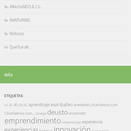
iNNoVaNDiS & Co.
MeNToRiNG
Noticias
Qué fue de…
MÁS
ETIQUETAS
asun ibañez
4G
aprendizaje
charlamos con
aventuras
5G
2G
6G
1G
deusto
Charlamos con...
emprender
consejos
emprendimiento
experiencia
emprendizaje
innovación
experiencias
historias
innovanción