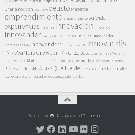
asun ibañez
4G
aprendizaje
charlamos con
aventuras
5G
2G
6G
1G
deusto
Charlamos con...
emprender
consejos
emprendimiento
experiencia
emprendizaje
innovación
experiencias
historias
innovanción
innovander
innovander 4G
innovander 10G
innovander 1G
innovandis
innovanders
innovander 12G
innovanders13G
iNNoVaNDis Crew
Jon Mikel Zabala
Juan Sainz de Medrano
motivación
milena montesinos
julen escalero
Marta Iraola
oportunidades
Qué fue de...
Profesorado iNNoVaNDiS
reflexión
reflexiones
taller
titulo propio
universidad de deusto
vida
valentía
Funciona con
- Diseñado con el
Tema Hueman