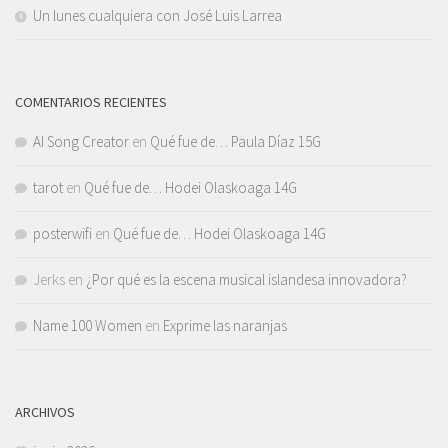
Un lunes cualquiera con José Luis Larrea
COMENTARIOS RECIENTES
AI Song Creator
en
Qué fue de… Paula Díaz 15G
tarot
en
Qué fue de… Hodei Olaskoaga 14G
posterwifi
en
Qué fue de… Hodei Olaskoaga 14G
Jerks
en
¿Por qué es la escena musical islandesa innovadora?
Name 100 Women
en
Exprime las naranjas
ARCHIVOS