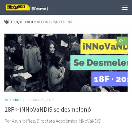
Saltar al contenido
ETIQUETADO:
AITOR FRANCESENA
6
NOTICIAS
28 FEBRERO, 2017
18F > iNNoVaNDiS se desmelenó
Por Asun Ibáñez, Directora Académica iNNoVaNDiS