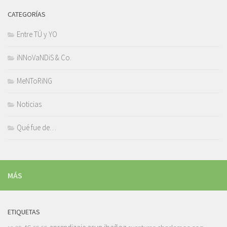
CATEGORÍAS
Entre TÚ y YO
iNNoVaNDiS & Co.
MeNToRiNG
Noticias
Qué fue de…
MÁS
ETIQUETAS