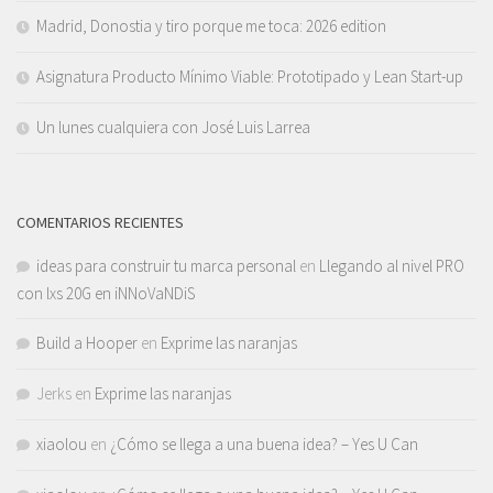
Madrid, Donostia y tiro porque me toca: 2026 edition
Asignatura Producto Mínimo Viable: Prototipado y Lean Start-up
Un lunes cualquiera con José Luis Larrea
COMENTARIOS RECIENTES
ideas para construir tu marca personal
en
Llegando al nivel PRO
con lxs 20G en iNNoVaNDiS
Build a Hooper
en
Exprime las naranjas
Jerks
en
Exprime las naranjas
xiaolou
en
¿Cómo se llega a una buena idea? – Yes U Can