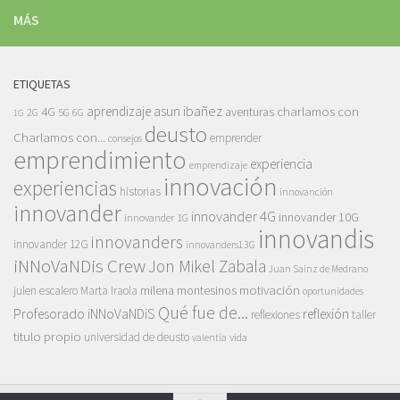
MÁS
ETIQUETAS
asun ibañez
4G
aprendizaje
charlamos con
aventuras
5G
2G
6G
1G
deusto
Charlamos con...
emprender
consejos
emprendimiento
experiencia
emprendizaje
innovación
experiencias
historias
innovanción
innovander
innovander 4G
innovander 10G
innovander 1G
innovandis
innovanders
innovander 12G
innovanders13G
iNNoVaNDis Crew
Jon Mikel Zabala
Juan Sainz de Medrano
motivación
milena montesinos
julen escalero
Marta Iraola
oportunidades
Qué fue de...
Profesorado iNNoVaNDiS
reflexión
reflexiones
taller
titulo propio
universidad de deusto
vida
valentía