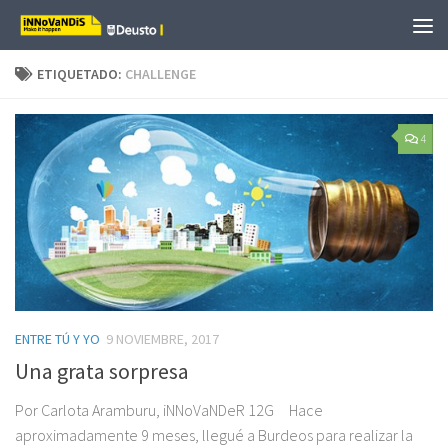
Saltar al contenido
ETIQUETADO:
CHALLENGE
4
ENTRE TÚ Y YO
9 NOVIEMBRE, 2017
Una grata sorpresa
Por Carlota Aramburu, iNNoVaNDeR 12G Hace
aproximadamente 9 meses, llegué a Burdeos para realizar la