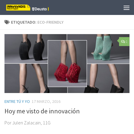
Saltar al contenido
ETIQUETADO:
ECO-FRIENDLY
1
ENTRE TÚ Y YO
17 MARZO, 2016
Hoy me visto de innovación
Por Julen Zalacain, 11G