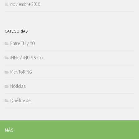
noviembre 2010
CATEGORÍAS
Entre TÚ y YO
iNNoVaNDiS & Co.
MeNToRiNG
Noticias
Qué fue de…
MÁS