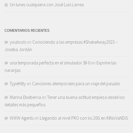
Un lunes cualquiera con José Luis Larrea
COMENTARIOS RECIENTES
youtools
en
Conociendo a las empresas #ShakeAway2023 –
Joseba Jordán
una temporada perfecta en el simulador 38-0
en
Exprime las
naranjas
TypeKitty
en
Canciones atemporales para un viaje del pasado
Marina Etxeberria
en
Tener una buena actitud empieza desde los
detalles más pequeños
WWW Agents
en
Llegando al nivel PRO con lxs 20G en iNNoVaNDiS