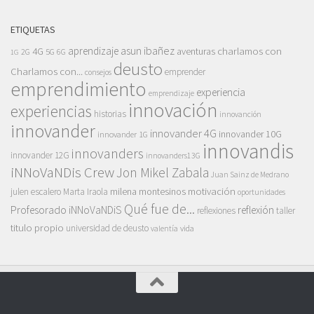
ETIQUETAS
asun ibañez
4G
aprendizaje
charlamos con
aventuras
5G
2G
6G
1G
deusto
Charlamos con...
emprender
consejos
emprendimiento
experiencia
emprendizaje
innovación
experiencias
historias
innovanción
innovander
innovander 4G
innovander 10G
innovander 1G
innovandis
innovanders
innovander 12G
innovanders13G
iNNoVaNDis Crew
Jon Mikel Zabala
Juan Sainz de Medrano
motivación
milena montesinos
julen escalero
Marta Iraola
oportunidades
Qué fue de...
Profesorado iNNoVaNDiS
reflexión
reflexiones
taller
titulo propio
universidad de deusto
vida
valentía