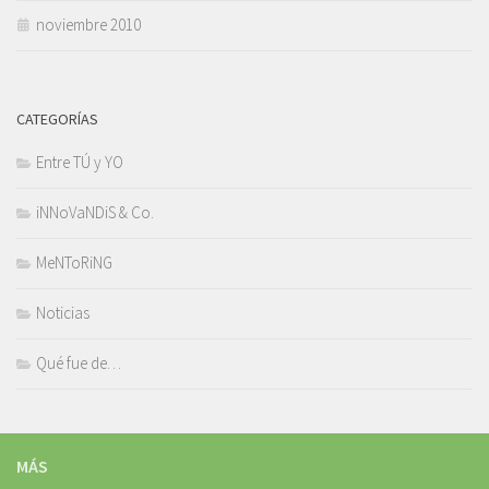
noviembre 2010
CATEGORÍAS
Entre TÚ y YO
iNNoVaNDiS & Co.
MeNToRiNG
Noticias
Qué fue de…
MÁS