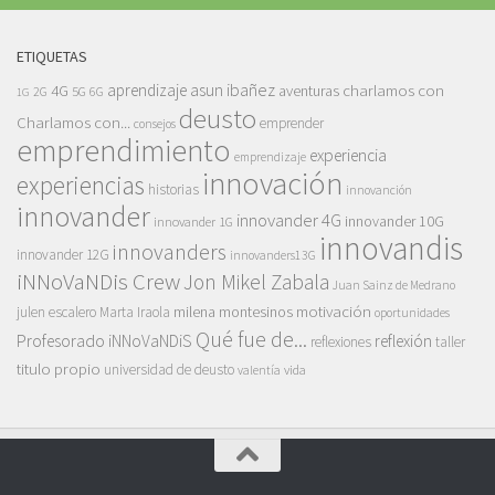
ETIQUETAS
asun ibañez
4G
aprendizaje
charlamos con
aventuras
5G
2G
6G
1G
deusto
Charlamos con...
emprender
consejos
emprendimiento
experiencia
emprendizaje
innovación
experiencias
historias
innovanción
innovander
innovander 4G
innovander 10G
innovander 1G
innovandis
innovanders
innovander 12G
innovanders13G
iNNoVaNDis Crew
Jon Mikel Zabala
Juan Sainz de Medrano
motivación
milena montesinos
julen escalero
Marta Iraola
oportunidades
Qué fue de...
Profesorado iNNoVaNDiS
reflexión
reflexiones
taller
titulo propio
universidad de deusto
vida
valentía