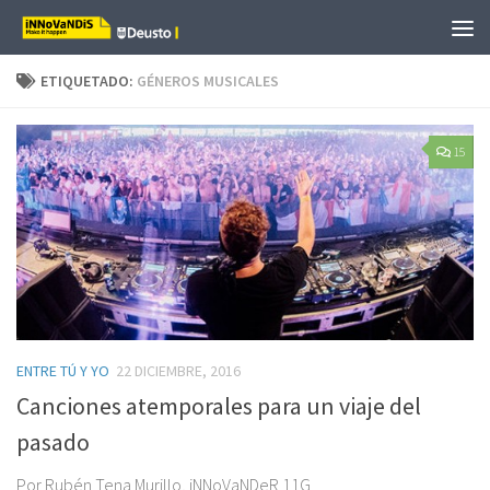
Saltar al contenido
ETIQUETADO:
GÉNEROS MUSICALES
15
ENTRE TÚ Y YO
22 DICIEMBRE, 2016
Canciones atemporales para un viaje del
pasado
Por Rubén Tena Murillo, iNNoVaNDeR 11G