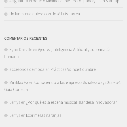
Asignatura Producto Mínimo Viable: Prototipado y Lean Start-up
Un lunes cualquiera con José Luis Larrea
COMENTARIOS RECIENTES
Ryan Darville
en
Ajedrez, Inteligencia Artificial y supremacía
humana
accesorios de moda
en
Prácticas Vs Incertidumbre
MiniMax H3
en
Conociendo a las empresas #shakeaway2022 – #4.
Guía Conecta
Jerrys
en
¿Por qué es la escena musical islandesa innovadora?
Jerrys
en
Exprime las naranjas