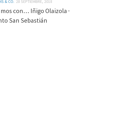
IS & CO.
28 SEPTIEMBRE, 2018
mos con… Iñigo Olaizola ·
to San Sebastián