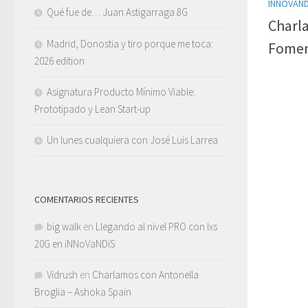
INNOVAND
Qué fue de… Juan Astigarraga 8G
Charla
Madrid, Donostia y tiro porque me toca:
Fomen
2026 edition
Asignatura Producto Mínimo Viable:
Prototipado y Lean Start-up
Un lunes cualquiera con José Luis Larrea
COMENTARIOS RECIENTES
big walk
en
Llegando al nivel PRO con lxs
20G en iNNoVaNDiS
Vidrush
en
Charlamos con Antonella
Broglia – Ashoka Spain