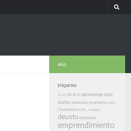
MÁS
ETIQUETAS
asun
4G
aprendizaje
5G
2G
6G
1G
ibañez
charlamos con
aventuras
Charlamos con...
consejos
deusto
emprender
emprendimiento