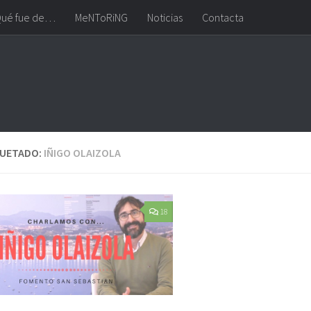
ué fue de…
MeNToRiNG
Noticias
Contacta
QUETADO:
IÑIGO OLAIZOLA
18