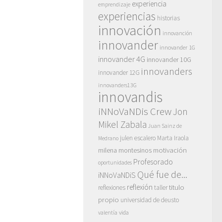
experiencia
emprendizaje
experiencias
historias
innovación
innovanción
innovander
innovander 1G
innovander 4G
innovander 10G
innovanders
innovander 12G
innovanders13G
innovandis
iNNoVaNDis Crew
Jon
Mikel Zabala
Juan Sainz de
julen escalero
Marta Iraola
Medrano
motivación
milena montesinos
Profesorado
oportunidades
Qué fue de...
iNNoVaNDiS
reflexión
titulo
reflexiones
taller
propio
universidad de deusto
vida
valentía