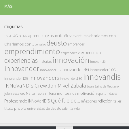
MÁS
ETIQUETAS
asun ibañez
4G
aprendizaje
charlamos con
aventuras
5G
2G
6G
1G
deusto
Charlamos con...
emprender
consejos
emprendimiento
experiencia
emprendizaje
innovación
experiencias
historias
innovanción
innovander
innovander 4G
innovander 10G
innovander 1G
innovandis
innovanders
innovander 12G
innovanders13G
iNNoVaNDis Crew
Jon Mikel Zabala
Juan Sainz de Medrano
motivación
milena montesinos
julen escalero
Marta Iraola
oportunidades
Qué fue de...
Profesorado iNNoVaNDiS
reflexión
reflexiones
taller
titulo propio
universidad de deusto
vida
valentía