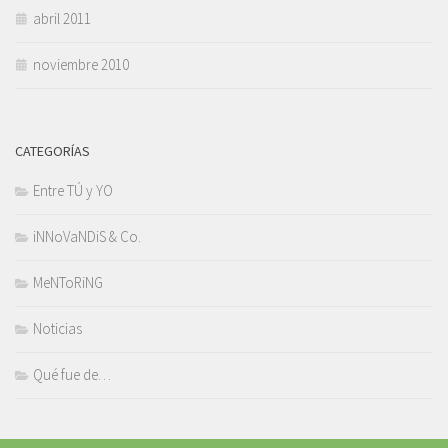
abril 2011
noviembre 2010
CATEGORÍAS
Entre TÚ y YO
iNNoVaNDiS & Co.
MeNToRiNG
Noticias
Qué fue de…