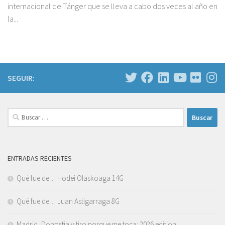
internacional de Tánger que se lleva a cabo dos veces al año en
la...
SEGUIR:
Buscar:
ENTRADAS RECIENTES
Qué fue de… Hodei Olaskoaga 14G
Qué fue de… Juan Astigarraga 8G
Madrid, Donostia y tiro porque me toca: 2026 edition