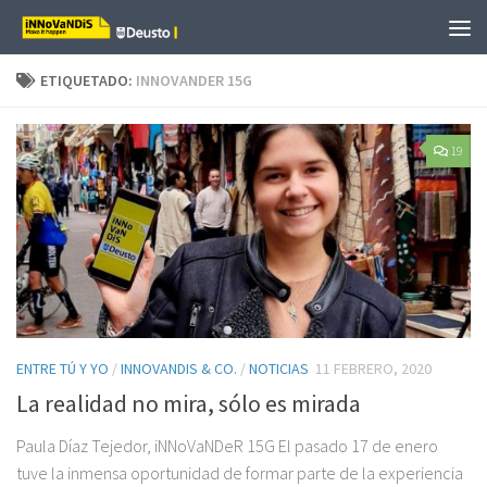
Saltar al contenido
ETIQUETADO:
INNOVANDER 15G
19
ENTRE TÚ Y YO
/
INNOVANDIS & CO.
/
NOTICIAS
11 FEBRERO, 2020
La realidad no mira, sólo es mirada
Paula Díaz Tejedor, iNNoVaNDeR 15G El pasado 17 de enero
tuve la inmensa oportunidad de formar parte de la experiencia