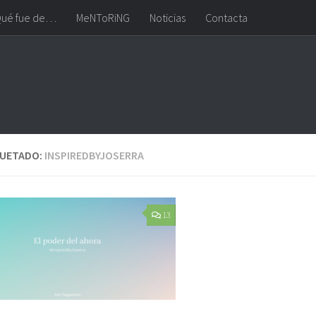
ué fue de…
MeNToRiNG
Noticias
Contacta
QUETADO:
INSPIREDBYJOSERRA
13