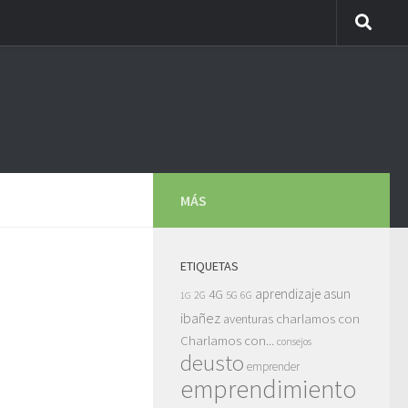
MÁS
ETIQUETAS
asun
4G
aprendizaje
5G
2G
6G
1G
ibañez
charlamos con
aventuras
Charlamos con...
consejos
deusto
emprender
emprendimiento