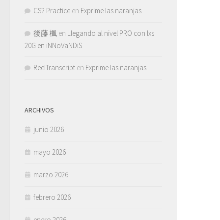
CS2 Practice
en
Exprime las naranjas
後藤 楓
en
Llegando al nivel PRO con lxs
20G en iNNoVaNDiS
ReelTranscript
en
Exprime las naranjas
ARCHIVOS
junio 2026
mayo 2026
marzo 2026
febrero 2026
enero 2026