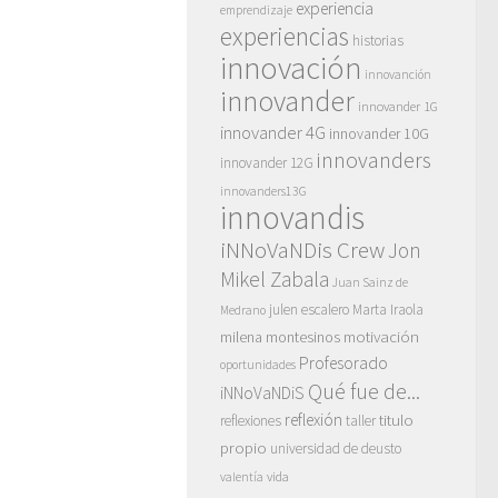
experiencia
emprendizaje
experiencias
historias
innovación
innovanción
innovander
innovander 1G
innovander 4G
innovander 10G
innovanders
innovander 12G
innovanders13G
innovandis
iNNoVaNDis Crew
Jon
Mikel Zabala
Juan Sainz de
julen escalero
Marta Iraola
Medrano
motivación
milena montesinos
Profesorado
oportunidades
Qué fue de...
iNNoVaNDiS
reflexión
titulo
reflexiones
taller
propio
universidad de deusto
vida
valentía