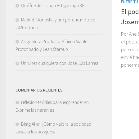
ENTRE TÚ
Qué fue de… Juan Astigarraga 8G
El pod
Madrid, Donostia y tiro porque me toca:
Joser
2026 edition
Por Ane 
Asignatura Producto Mínimo Viable:
el post d
Prototipado y Lean Start-up
persona 
envié ha
Un lunes cualquiera con José Luis Larrea
ponerme 
COMENTARIOS RECIENTES
reflexiones útiles para emprender
en
Exprime las naranjas
Bimg AI
en
¿Cómo valora la sociedad
vasca a los bosques?