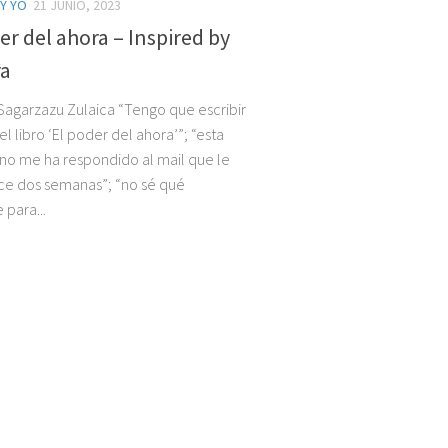
 Y YO
21 JUNIO, 2023
er del ahora – Inspired by
ra
Sagarzazu Zulaica “Tengo que escribir
el libro ‘El poder del ahora’”; “esta
no me ha respondido al mail que le
ce dos semanas”; “no sé qué
para...