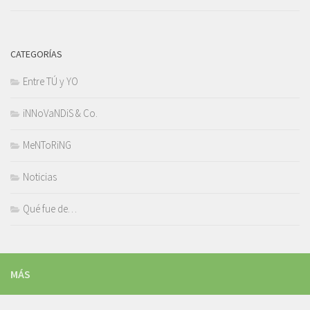
CATEGORÍAS
Entre TÚ y YO
iNNoVaNDiS & Co.
MeNToRiNG
Noticias
Qué fue de…
MÁS