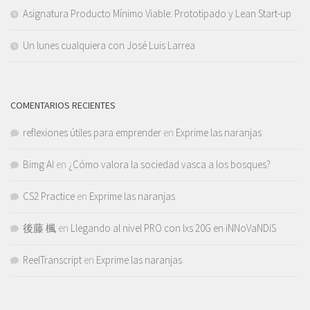
Asignatura Producto Mínimo Viable: Prototipado y Lean Start-up
Un lunes cualquiera con José Luis Larrea
COMENTARIOS RECIENTES
reflexiones útiles para emprender
en
Exprime las naranjas
Bimg AI
en
¿Cómo valora la sociedad vasca a los bosques?
CS2 Practice
en
Exprime las naranjas
後藤 楓
en
Llegando al nivel PRO con lxs 20G en iNNoVaNDiS
ReelTranscript
en
Exprime las naranjas