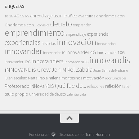
ETIQUETAS
asun ibañez
4G
aprendizaje
charlamos con
aventuras
5G
2G
6G
1G
deusto
Charlamos con...
emprender
consejos
emprendimiento
experiencia
emprendizaje
innovación
experiencias
historias
innovanción
innovander
innovander 4G
innovander 10G
innovander 1G
innovandis
innovanders
innovander 12G
innovanders13G
iNNoVaNDis Crew
Jon Mikel Zabala
Juan Sainz de Medrano
motivación
milena montesinos
julen escalero
Marta Iraola
oportunidades
Qué fue de...
Profesorado iNNoVaNDiS
reflexión
reflexiones
taller
titulo propio
universidad de deusto
vida
valentía
Funciona con
- Diseñado con el
Tema Hueman