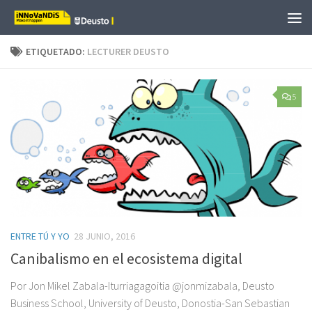
Saltar al contenido
ETIQUETADO:
LECTURER DEUSTO
5
ENTRE TÚ Y YO
28 JUNIO, 2016
Canibalismo en el ecosistema digital
Por Jon Mikel Zabala-Iturriagagoitia @jonmizabala, Deusto
Business School, University of Deusto, Donostia-San Sebastian