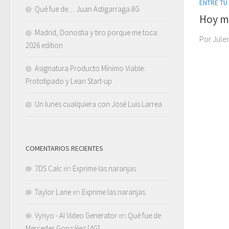
ENTRE TÚ
Qué fue de… Juan Astigarraga 8G
Hoy m
Madrid, Donostia y tiro porque me toca:
Por Jule
2026 edition
Asignatura Producto Mínimo Viable:
Prototipado y Lean Start-up
Un lunes cualquiera con José Luis Larrea
COMENTARIOS RECIENTES
7DS Calc
en
Exprime las naranjas
Taylor Lane
en
Exprime las naranjas
Vynyo - AI Video Generator
en
Qué fue de
Mercedes González [4G]