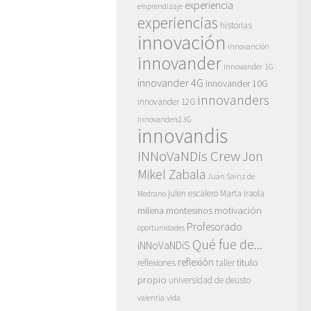
experiencia
emprendizaje
experiencias
historias
innovación
innovanción
innovander
innovander 1G
innovander 4G
innovander 10G
innovanders
innovander 12G
innovanders13G
innovandis
iNNoVaNDis Crew
Jon
Mikel Zabala
Juan Sainz de
julen escalero
Marta Iraola
Medrano
motivación
milena montesinos
Profesorado
oportunidades
Qué fue de...
iNNoVaNDiS
reflexión
titulo
reflexiones
taller
propio
universidad de deusto
vida
valentía