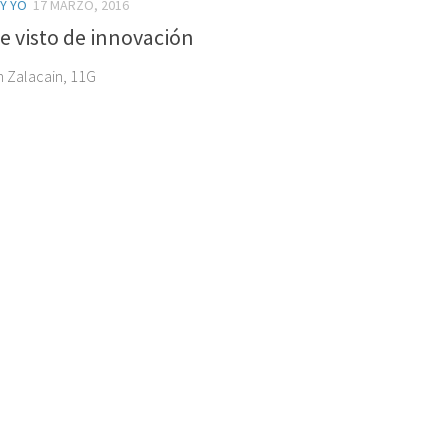
 Y YO
17 MARZO, 2016
e visto de innovación
n Zalacain, 11G