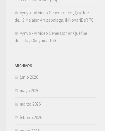
Vynyo - AI Video Generator
en
¿Qué fue
de…? Maialen Arrizabalaga, iNNoVaNDeR 7G
Vynyo - AI Video Generator
en
Qué fue
de….Joy Okuyama 16G
ARCHIVOS
junio 2026
mayo 2026
marzo 2026
febrero 2026
enero 2026