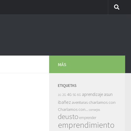
MÁS
ETIQUETAS
asun
4G
aprendizaje
5G
2G
6G
1G
ibañez
charlamos con
aventuras
Charlamos con...
consejos
deusto
emprender
emprendimiento