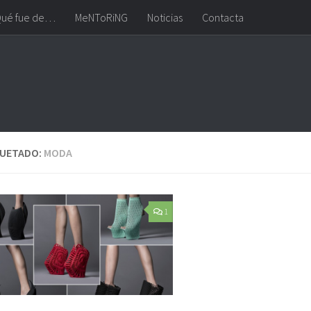
ué fue de…
MeNToRiNG
Noticias
Contacta
QUETADO:
MODA
1