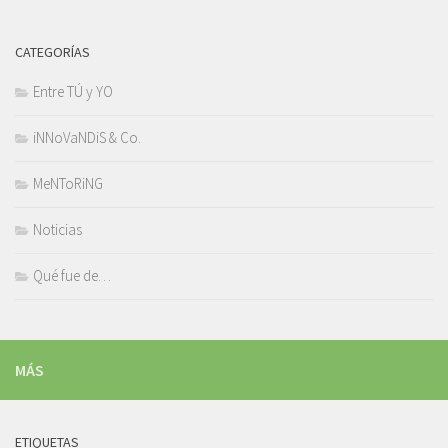
CATEGORÍAS
Entre TÚ y YO
iNNoVaNDiS & Co.
MeNToRiNG
Noticias
Qué fue de…
MÁS
ETIQUETAS