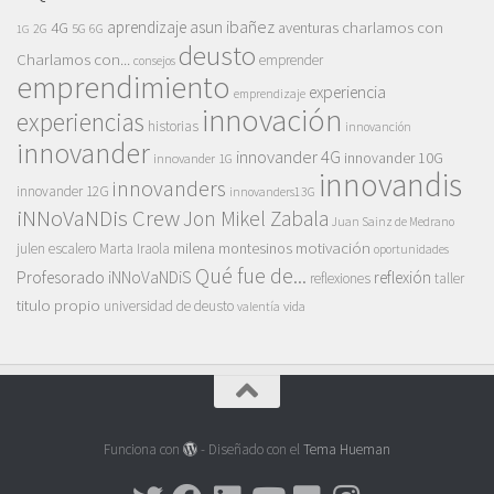
asun ibañez
4G
aprendizaje
charlamos con
aventuras
5G
2G
6G
1G
deusto
Charlamos con...
emprender
consejos
emprendimiento
experiencia
emprendizaje
innovación
experiencias
historias
innovanción
innovander
innovander 4G
innovander 10G
innovander 1G
innovandis
innovanders
innovander 12G
innovanders13G
iNNoVaNDis Crew
Jon Mikel Zabala
Juan Sainz de Medrano
motivación
milena montesinos
julen escalero
Marta Iraola
oportunidades
Qué fue de...
Profesorado iNNoVaNDiS
reflexión
reflexiones
taller
titulo propio
universidad de deusto
vida
valentía
Funciona con
- Diseñado con el
Tema Hueman