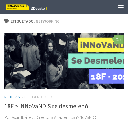
Saltar al contenido
ETIQUETADO:
NETWORKING
6
NOTICIAS
28 FEBRERO, 2017
18F > iNNoVaNDiS se desmelenó
Por Asun Ibáñez, Directora Académica iNNoVaNDiS