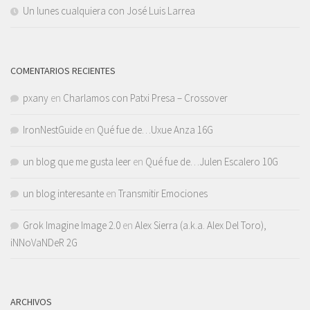
Un lunes cualquiera con José Luis Larrea
COMENTARIOS RECIENTES
pxany
en
Charlamos con Patxi Presa – Crossover
IronNestGuide
en
Qué fue de…Uxue Anza 16G
un blog que me gusta leer
en
Qué fue de…Julen Escalero 10G
un blog interesante
en
Transmitir Emociones
Grok Imagine Image 2.0
en
Alex Sierra (a.k.a. Alex Del Toro),
iNNoVaNDeR 2G
ARCHIVOS