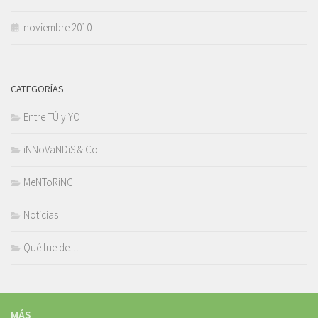
noviembre 2010
CATEGORÍAS
Entre TÚ y YO
iNNoVaNDiS & Co.
MeNToRiNG
Noticias
Qué fue de…
MÁS