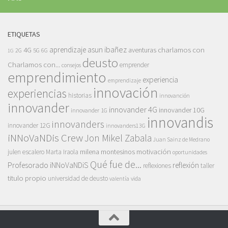
ETIQUETAS
asun ibañez
4G
aprendizaje
charlamos con
aventuras
5G
2G
6G
1G
deusto
Charlamos con...
emprender
consejos
emprendimiento
experiencia
emprendizaje
innovación
experiencias
historias
innovanción
innovander
innovander 4G
innovander 10G
innovander 1G
innovandis
innovanders
innovander 12G
innovanders13G
iNNoVaNDis Crew
Jon Mikel Zabala
Juan Sainz de Medrano
motivación
milena montesinos
julen escalero
Marta Iraola
oportunidades
Qué fue de...
Profesorado iNNoVaNDiS
reflexión
reflexiones
taller
titulo propio
universidad de deusto
vida
valentía