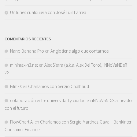
Un lunes cualquiera con José Luis Larrea
COMENTARIOS RECIENTES
Nano Banana Pro
en
Angie tiene algo que contarnos
minimax-h3.net
en
Alex Sierra (a.k.a. Alex Del Toro), iNNoVaNDeR
2G
FilmFX
en
Charlamos con Sergio Chalbaud
colaboración entre universidad y ciudad
en
iNNoVaNDiS alineado
con el futuro
FlowChart AI
en
Charlamos con Sergio Martinez-Cava – Bankinter
Consumer Finance