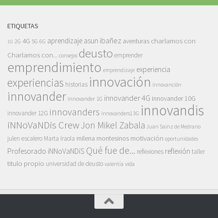
ETIQUETAS
asun ibañez
4G
aprendizaje
charlamos con
aventuras
5G
2G
6G
1G
deusto
Charlamos con...
emprender
consejos
emprendimiento
experiencia
emprendizaje
innovación
experiencias
historias
innovanción
innovander
innovander 4G
innovander 10G
innovander 1G
innovandis
innovanders
innovander 12G
innovanders13G
iNNoVaNDis Crew
Jon Mikel Zabala
Juan Sainz de Medrano
motivación
milena montesinos
julen escalero
Marta Iraola
oportunidades
Qué fue de...
Profesorado iNNoVaNDiS
reflexión
reflexiones
taller
titulo propio
universidad de deusto
vida
valentía