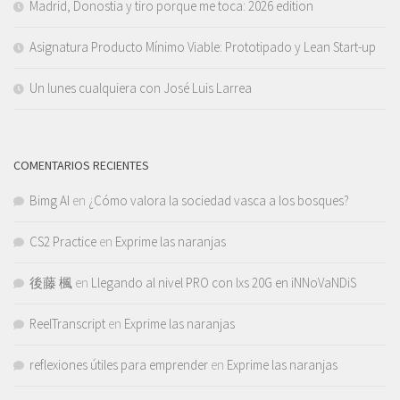
Madrid, Donostia y tiro porque me toca: 2026 edition
Asignatura Producto Mínimo Viable: Prototipado y Lean Start-up
Un lunes cualquiera con José Luis Larrea
COMENTARIOS RECIENTES
Bimg AI
en
¿Cómo valora la sociedad vasca a los bosques?
CS2 Practice
en
Exprime las naranjas
後藤 楓
en
Llegando al nivel PRO con lxs 20G en iNNoVaNDiS
ReelTranscript
en
Exprime las naranjas
reflexiones útiles para emprender
en
Exprime las naranjas