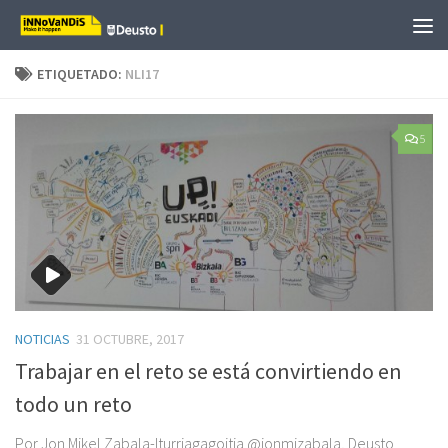
Saltar al contenido
ETIQUETADO:
NLI17
5
NOTICIAS
31 OCTUBRE, 2017
Trabajar en el reto se está convirtiendo en
todo un reto
Por Jon Mikel Zabala-Iturriagagoitia @jonmizabala, Deusto