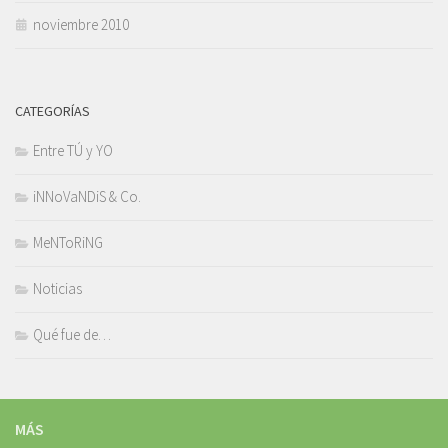
noviembre 2010
CATEGORÍAS
Entre TÚ y YO
iNNoVaNDiS & Co.
MeNToRiNG
Noticias
Qué fue de…
MÁS