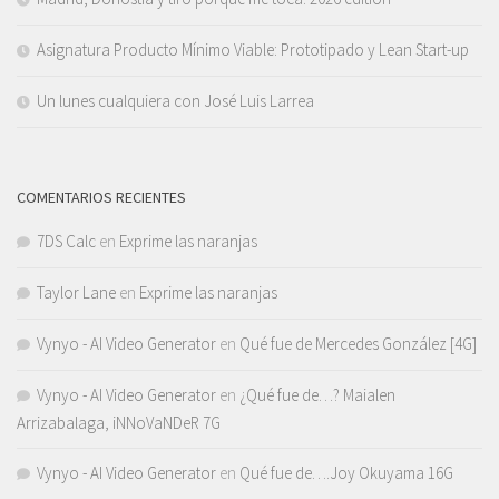
Asignatura Producto Mínimo Viable: Prototipado y Lean Start-up
Un lunes cualquiera con José Luis Larrea
COMENTARIOS RECIENTES
7DS Calc
en
Exprime las naranjas
Taylor Lane
en
Exprime las naranjas
Vynyo - AI Video Generator
en
Qué fue de Mercedes González [4G]
Vynyo - AI Video Generator
en
¿Qué fue de…? Maialen
Arrizabalaga, iNNoVaNDeR 7G
Vynyo - AI Video Generator
en
Qué fue de….Joy Okuyama 16G