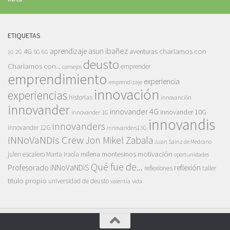
ETIQUETAS
asun ibañez
4G
aprendizaje
charlamos con
aventuras
5G
2G
6G
1G
deusto
Charlamos con...
emprender
consejos
emprendimiento
experiencia
emprendizaje
innovación
experiencias
historias
innovanción
innovander
innovander 4G
innovander 10G
innovander 1G
innovandis
innovanders
innovander 12G
innovanders13G
iNNoVaNDis Crew
Jon Mikel Zabala
Juan Sainz de Medrano
motivación
milena montesinos
julen escalero
Marta Iraola
oportunidades
Qué fue de...
Profesorado iNNoVaNDiS
reflexión
reflexiones
taller
titulo propio
universidad de deusto
vida
valentía