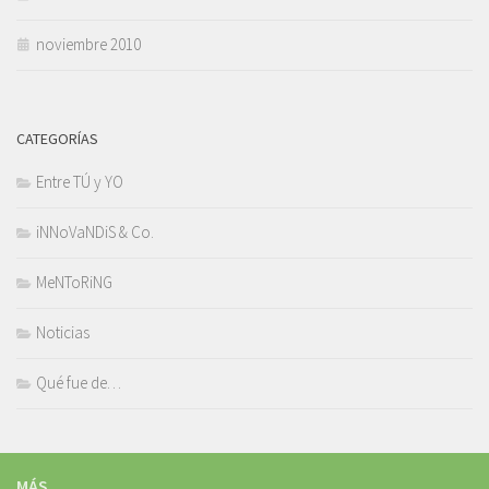
noviembre 2010
CATEGORÍAS
Entre TÚ y YO
iNNoVaNDiS & Co.
MeNToRiNG
Noticias
Qué fue de…
MÁS