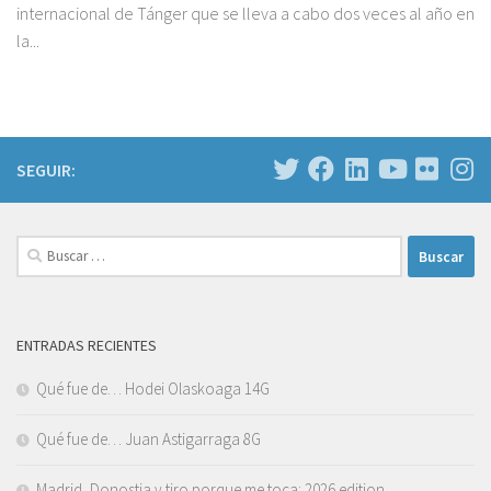
internacional de Tánger que se lleva a cabo dos veces al año en
la...
SEGUIR:
Buscar:
ENTRADAS RECIENTES
Qué fue de… Hodei Olaskoaga 14G
Qué fue de… Juan Astigarraga 8G
Madrid, Donostia y tiro porque me toca: 2026 edition