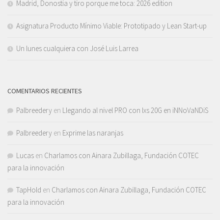
Madrid, Donostia y tiro porque me toca: 2026 edition
Asignatura Producto Mínimo Viable: Prototipado y Lean Start-up
Un lunes cualquiera con José Luis Larrea
COMENTARIOS RECIENTES
Palbreedery
en
Llegando al nivel PRO con lxs 20G en iNNoVaNDiS
Palbreedery
en
Exprime las naranjas
Lucas
en
Charlamos con Ainara Zubillaga, Fundación COTEC
para la innovación
TapHold
en
Charlamos con Ainara Zubillaga, Fundación COTEC
para la innovación