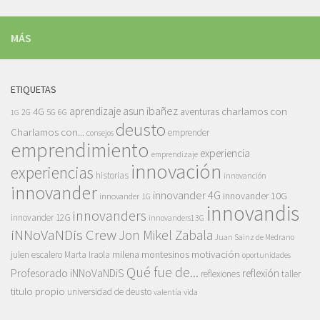
MÁS
ETIQUETAS
asun ibañez
4G
aprendizaje
charlamos con
aventuras
5G
2G
6G
1G
deusto
Charlamos con...
emprender
consejos
emprendimiento
experiencia
emprendizaje
innovación
experiencias
historias
innovanción
innovander
innovander 4G
innovander 10G
innovander 1G
innovandis
innovanders
innovander 12G
innovanders13G
iNNoVaNDis Crew
Jon Mikel Zabala
Juan Sainz de Medrano
motivación
milena montesinos
julen escalero
Marta Iraola
oportunidades
Qué fue de...
Profesorado iNNoVaNDiS
reflexión
reflexiones
taller
titulo propio
universidad de deusto
vida
valentía