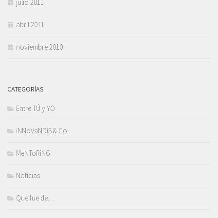
julio 2011
abril 2011
noviembre 2010
CATEGORÍAS
Entre TÚ y YO
iNNoVaNDiS & Co.
MeNToRiNG
Noticias
Qué fue de…