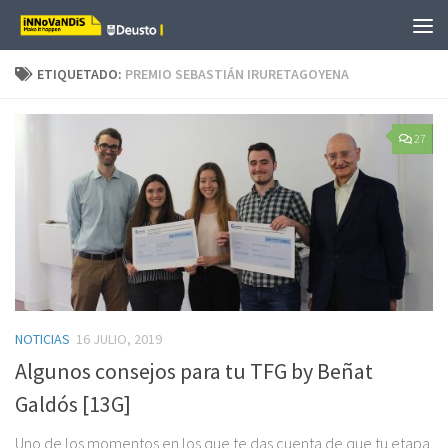
Saltar al contenido
ETIQUETADO:
PREMIO SEBASTIÁN IRURETAGOYENA
27
NOTICIAS
16 JULIO, 2019
Algunos consejos para tu TFG by Beñat
Galdós [13G]
Uno de los momentos en los que te das cuenta de que tu etapa