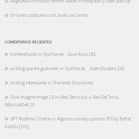
Asignatura Producto Mínimo Viable: Prototipado y Lean Start-up
Un lunes cualquiera con José Luis Larrea
COMENTARIOS RECIENTES
IronNestGuide
en
Qué fue de…Uxue Anza 16G
un blog que me gusta leer
en
Qué fue de…Julen Escalero 10G
un blog interesante
en
Transmitir Emociones
Grok Imagine Image 2.0
en
Alex Sierra (a.k.a. Alex Del Toro),
iNNoVaNDeR 2G
GPT Realtime 2 Online
en
Algunos consejos para tu TFG by Beñat
Galdós [13G]