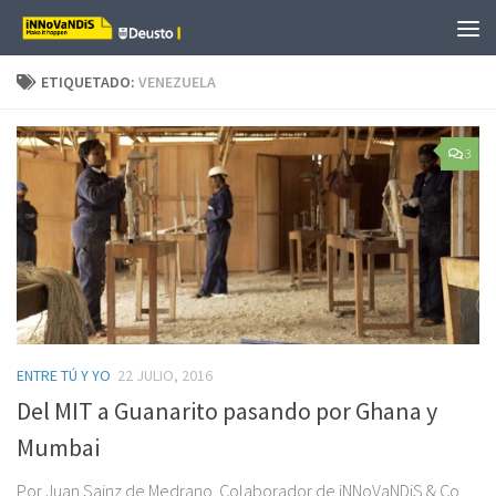
Saltar al contenido
ETIQUETADO:
VENEZUELA
3
ENTRE TÚ Y YO
22 JULIO, 2016
Del MIT a Guanarito pasando por Ghana y
Mumbai
Por Juan Sainz de Medrano. Colaborador de iNNoVaNDiS & Co.