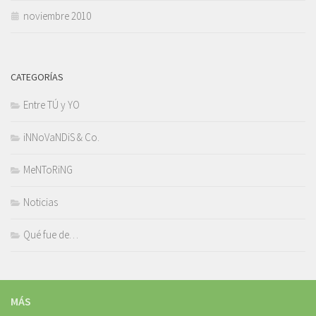
noviembre 2010
CATEGORÍAS
Entre TÚ y YO
iNNoVaNDiS & Co.
MeNToRiNG
Noticias
Qué fue de…
MÁS