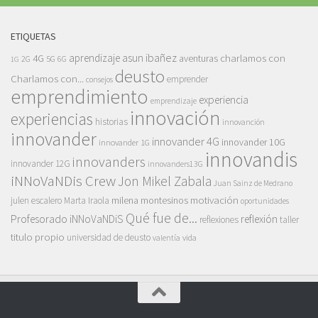
ETIQUETAS
asun ibañez
4G
aprendizaje
charlamos con
aventuras
5G
2G
6G
1G
deusto
Charlamos con...
emprender
consejos
emprendimiento
experiencia
emprendizaje
innovación
experiencias
historias
innovanción
innovander
innovander 4G
innovander 10G
innovander 1G
innovandis
innovanders
innovander 12G
innovanders13G
iNNoVaNDis Crew
Jon Mikel Zabala
Juan Sainz de Medrano
motivación
milena montesinos
julen escalero
Marta Iraola
oportunidades
Qué fue de...
Profesorado iNNoVaNDiS
reflexión
reflexiones
taller
titulo propio
universidad de deusto
vida
valentía