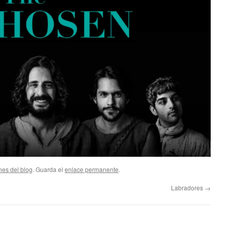
nes del blog
. Guarda el
enlace permanente
.
Labradores
→