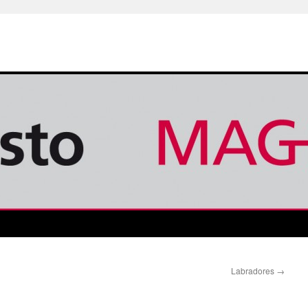
Labradores
→