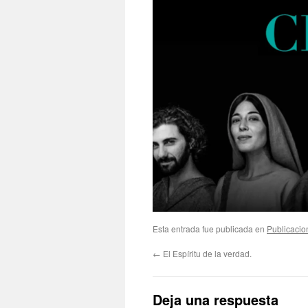
Esta entrada fue publicada en
Publicacio
←
El Espíritu de la verdad.
Deja una respuesta