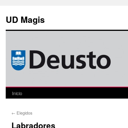
Saltar
al
UD Magis
contenido
Inicio
←
Elegidos
Labradores