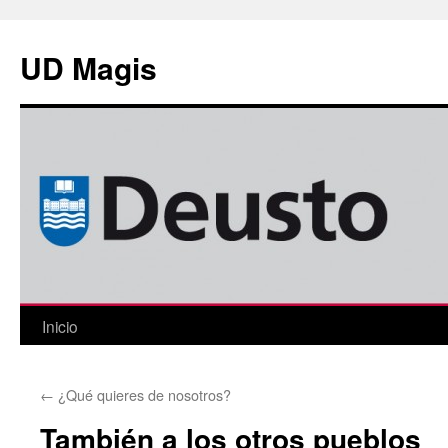
Saltar
al
UD Magis
contenido
Inicio
←
¿Qué quieres de nosotros?
También a los otros pueblos