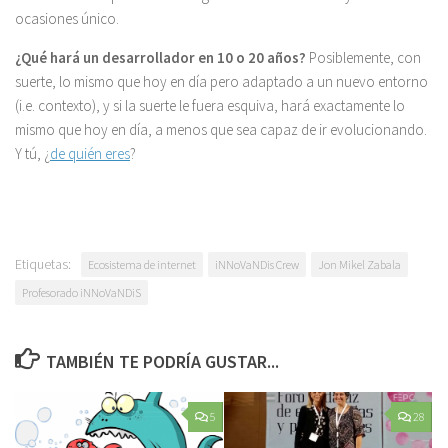
ocasiones único.
¿Qué hará un desarrollador en 10 o 20 años?
Posiblemente, con
suerte, lo mismo que hoy en día pero adaptado a un nuevo entorno
(i.e. contexto), y si la suerte le fuera esquiva, hará exactamente lo
mismo que hoy en día, a menos que sea capaz de ir evolucionando.
Y tú, ¿
de quién eres
?
Etiquetas:
Ecosistema de internet
iNNoVaNDis Crew
Jon Mikel Zabala
Profesorado iNNoVaNDiS
TAMBIÉN TE PODRÍA GUSTAR...
5
28