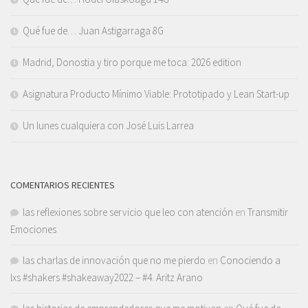
Qué fue de… Juan Astigarraga 8G
Madrid, Donostia y tiro porque me toca: 2026 edition
Asignatura Producto Mínimo Viable: Prototipado y Lean Start-up
Un lunes cualquiera con José Luis Larrea
COMENTARIOS RECIENTES
las reflexiones sobre servicio que leo con atención
en
Transmitir
Emociones
las charlas de innovación que no me pierdo
en
Conociendo a
lxs #shakers #shakeaway2022 – #4. Aritz Arano