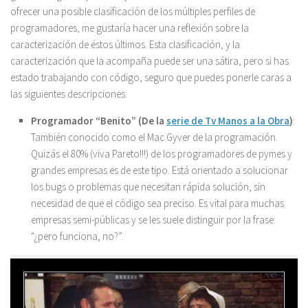
ofrecer una posible clasificación de los múltiples perfiles de
programadores, me gustaría hacer una reflexión sobre la
caracterización de éstos últimos. Esta clasificación, y la
caracterización que la acompaña puede ser una sátira, pero si has
estado trabajando con código, seguro que puedes ponerle caras a
las siguientes descripciones:
Programador
“Benito” (De la
serie de Tv Manos a la Obra
)
:
También conocido como el Mac Gyver de la programación.
Quizás el 80% (viva Pareto!!!) de los programadores de pymes y
grandes empresas es de este tipo. Está orientado a solucionar
los bugs o problemas que necesitan rápida solución, sin
necesidad de que el código sea preciso. Es vital para muchas
empresas semi-públicas y se les suele distinguir por la frase:
“¿pero funciona, no?”.