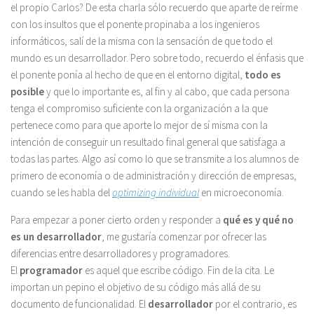
el propio Carlos? De esta charla sólo recuerdo que aparte de reírme
con los insultos que el ponente propinaba a los ingenieros
informáticos, salí de la misma con la sensación de que todo el
mundo es un desarrollador. Pero sobre todo, recuerdo el énfasis que
el ponente ponía al hecho de que en el entorno digital,
todo es
posible
y que lo importante es, al fin y al cabo, que cada persona
tenga el compromiso suficiente con la organización a la que
pertenece como para que aporte lo mejor de sí misma con la
intención de conseguir un resultado final general que satisfaga a
todas las partes. Algo así como lo que se transmite a los alumnos de
primero de economía o de administración y dirección de empresas,
cuando se les habla del
optimizing individual
en microeconomía.
Para empezar a poner cierto orden y responder a
qué es y qué no
es un desarrollador
, me gustaría comenzar por ofrecer las
diferencias entre desarrolladores y programadores.
El
programador
es aquel que escribe código. Fin de la cita. Le
importan un pepino el objetivo de su código más allá de su
documento de funcionalidad. El
desarrollador
por el contrario, es