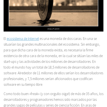
El
ecosistema de Internet
es una moneda de dos caras. En una se
situarían las grandes multinacionales del ecosistema. Sin embargo,
para que dicha cara de la moneda exista, es necesaria la firme
existencia de otra cara de la moneda, en la cual se sitúan las miles de
start-ups y las actividades de los millones de desarrolladores. En
todo el mundo hay un total de 18,5 millones de desarrolladores de
software. Alrededor de 11 millones de ellos serían los desarrolladores
profesionales, y 7,5 millones serían aficionados que codifican
software en su tiempo libre.
Como todo buen «freak» (y con orgullo oiga!) de más de 35 años, los
desarrolladores y programadores hemos sido marcados por las
grandes sagas de películas y series de ciencia ficción. En aras de