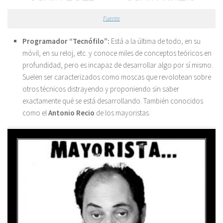
Fuente
Programador “Tecnófilo”:
Está a la última de todo, en su
móvil, en su reloj, etc. y conoce miles de conceptos teóricos en
profundidad, pero es incapaz de desarrollar algo por sí mismo.
Suelen ser caracterizados como moscas que revolotean sobre
otros técnicos distrayendo y proponiendo sin saber
exactamente qué se está desarrollando. También conocidos
como el
Antonio Recio
de los mayoristas.