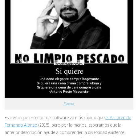
Fuente
Es cierto que el sector del software va más rápido que
el McLaren de
Fernando Alonso
(2015), pero por lo menos, esperamos que la
anterior descripción ayude a comprender la diversidad existente.