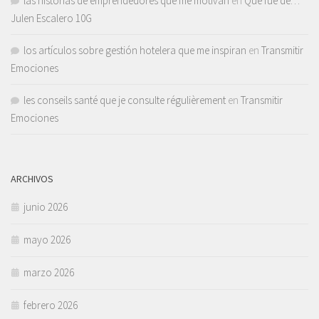
las historias de emprendedores que me motivan
en
Qué fue de…
Julen Escalero 10G
los artículos sobre gestión hotelera que me inspiran
en
Transmitir
Emociones
les conseils santé que je consulte régulièrement
en
Transmitir
Emociones
ARCHIVOS
junio 2026
mayo 2026
marzo 2026
febrero 2026