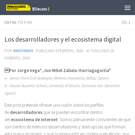
Saltar al contenido
ENTRE TÚ Y YO
1
Los desarrolladores y el ecosistema digital
POR
INNOVANDIS
· PUBLICADA
8 FEBRERO, 2016
· ACTUALIZADO
26
FEBRERO, 2016
Por Jorge Vega
a
, Jon Mikel Zabala-Iturriagagoitia
b
a.- Senior Front-End developer, Merkatu Interaktiva, Bilbao (Spain).
b.- Deusto Business School, University of Deusto, Donostia-San Sebastián
(Spain).
Este post pretende ofrecer una visión sobre los perfiles
de
desarrolladores
que se pueden encontrar dentro
del
ecosistema de Internet
. Somos plenamente conscientes de que
son cientos de miles los desarrolladores y start-ups las que forman
esta nueva ecología, y que la misma está en continua ebullición, por