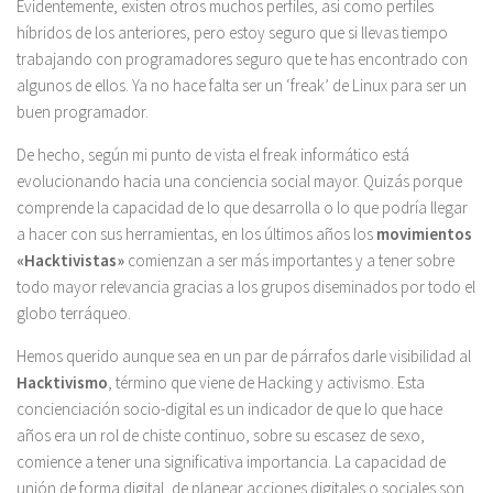
Evidentemente, existen otros muchos perfiles, así como perfiles
híbridos de los anteriores, pero estoy seguro que si llevas tiempo
trabajando con programadores seguro que te has encontrado con
algunos de ellos. Ya no hace falta ser un ‘freak’ de Linux para ser un
buen programador.
De hecho, según mi punto de vista el freak informático está
evolucionando hacia una conciencia social mayor. Quizás porque
comprende la capacidad de lo que desarrolla o lo que podría llegar
a hacer con sus herramientas, en los últimos años los
movimientos
«Hacktivistas»
comienzan a ser más importantes y a tener sobre
todo mayor relevancia gracias a los grupos diseminados por todo el
globo terráqueo.
Hemos querido aunque sea en un par de párrafos darle visibilidad al
Hacktivismo
, término que viene de Hacking y activismo. Esta
concienciación socio-digital es un indicador de que lo que hace
años era un rol de chiste continuo, sobre su escasez de sexo,
comience a tener una significativa importancia. La capacidad de
unión de forma digital, de planear acciones digitales o sociales son