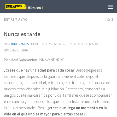
Saltar al contenido
ENTRE TÚ Y YO
3
Nunca es tarde
POR
INNOVANDIS
· PUBLICADA
2 NOVIEMBRE, 2016
· ACTUALIZADO
18
DICIEMBRE, 2016
Por Mavi Balabanian, iNNoVaNDeR 2G
¿Crees que hay una edad para cada cosa?
Desde pequeños
sentimos que después de la guardería viene el cole, luego el
secundario, la universidad, el trabajo, más trabajo, la búsqueda de
nuevos retos laborales, y la jubilación. Entre tanto, conocerás a
amigos que te marcarán de por vida, familiares que te acompañarán
en el camino y amores con los que compartirás tus momentos más
íntimos y personales. Pero,
¿crees que llega un momento en la
vida en el que uno es mayor para ciertas cosas?