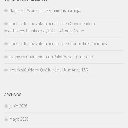
Name 100 Women
en
Exprime las naranjas
contenido que vale la pena leer
en
Conociendo a
lxs #shakers #shakeaway2022 – #4. Aritz Arano
contenido que vale la pena leer
en
Transmitir Emociones
pxany
en
Charlamos con Patxi Presa – Crossover
IronNestGuide
en
Qué fue de…Uxue Anza 16G
ARCHIVOS
junio 2026
mayo 2026