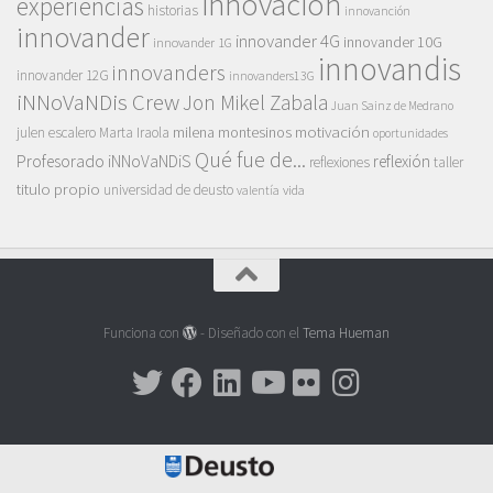
innovación
experiencias
historias
innovanción
innovander
innovander 4G
innovander 10G
innovander 1G
innovandis
innovanders
innovander 12G
innovanders13G
iNNoVaNDis Crew
Jon Mikel Zabala
Juan Sainz de Medrano
motivación
milena montesinos
julen escalero
Marta Iraola
oportunidades
Qué fue de...
Profesorado iNNoVaNDiS
reflexión
reflexiones
taller
titulo propio
universidad de deusto
vida
valentía
Funciona con
- Diseñado con el
Tema Hueman