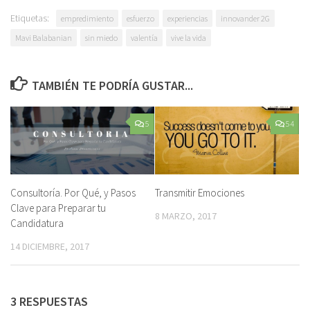
Etiquetas:
empredimiento
esfuerzo
experiencias
innovander 2G
Mavi Balabanian
sin miedo
valentía
vive la vida
TAMBIÉN TE PODRÍA GUSTAR...
5
54
Consultoría. Por Qué, y Pasos
Transmitir Emociones
Clave para Preparar tu
8 MARZO, 2017
Candidatura
14 DICIEMBRE, 2017
3 RESPUESTAS