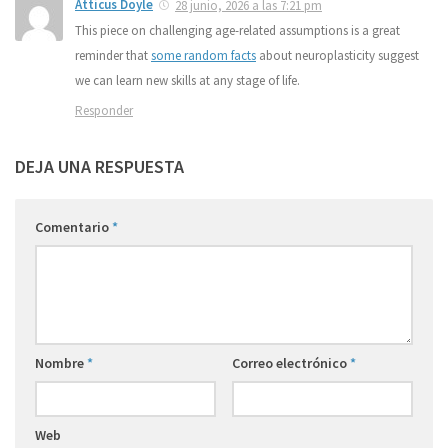
Atticus Doyle
28 junio, 2026 a las 7:21 pm
This piece on challenging age-related assumptions is a great
reminder that
some random facts
about neuroplasticity suggest
we can learn new skills at any stage of life.
Responder
DEJA UNA RESPUESTA
Comentario
*
Nombre
*
Correo electrónico
*
Web