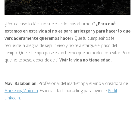
¿Pero acaso lo fácil no suele ser lo más aburrido?
¿Para qué
estamos en esta vida si no es para arriesgar y para hacer lo que
verdaderamente queremos hacer?
Que tu cumpleaños te
recuerde la alegría de seguir vivo y no te aletargue el paso del
tiempo. Que el tiempo pase es un hecho que no podemos evitar. Pero
que no te pese, depende de ti.
Vivir la vida no tiene edad.
—
Mavi Balabanian:
Profesional del marketing y el vino y creadora de
Marketing Vinícola
. Especialidad: marketing para pymes ·
Perfil
LinkedIn
.