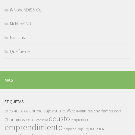
iNNoVaNDiS & Co.
MeNToRiNG
Noticias
Qué fue de…
MÁS
ETIQUETAS
asun ibañez
4G
aprendizaje
charlamos con
aventuras
5G
2G
6G
1G
deusto
Charlamos con...
emprender
consejos
emprendimiento
experiencia
emprendizaje