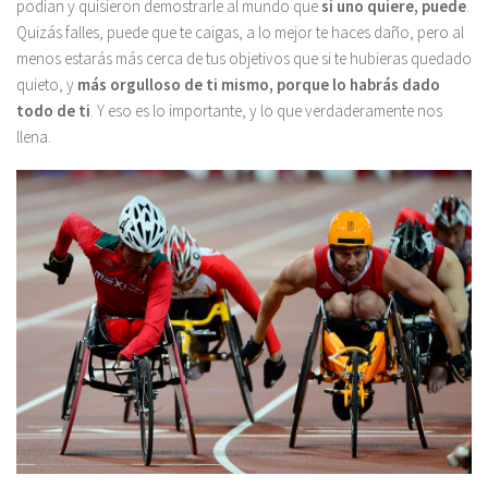
podían y quisieron demostrarle al mundo que
si uno quiere, puede
.
Quizás falles, puede que te caigas, a lo mejor te haces daño, pero al
menos estarás más cerca de tus objetivos que si te hubieras quedado
quieto, y
más orgulloso de ti mismo, porque lo habrás dado
todo de ti
. Y eso es lo importante, y lo que verdaderamente nos
llena.