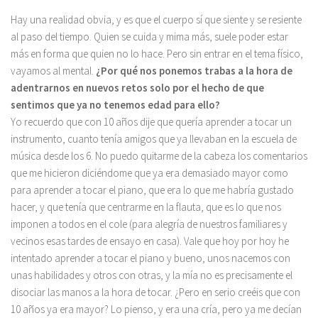
Hay una realidad obvia, y es que el cuerpo sí que siente y se resiente
al paso del tiempo. Quien se cuida y mima más, suele poder estar
más en forma que quien no lo hace. Pero sin entrar en el tema físico,
vayamos al mental.
¿Por qué nos ponemos trabas a la hora de
adentrarnos en nuevos retos solo por el hecho de que
sentimos que ya no tenemos edad para ello?
Yo recuerdo que con 10 años dije que quería aprender a tocar un
instrumento, cuanto tenía amigos que ya llevaban en la escuela de
música desde los 6. No puedo quitarme de la cabeza los comentarios
que me hicieron diciéndome que ya era demasiado mayor como
para aprender a tocar el piano, que era lo que me habría gustado
hacer, y que tenía que centrarme en la flauta, que es lo que nos
imponen a todos en el cole (para alegría de nuestros familiares y
vecinos esas tardes de ensayo en casa). Vale que hoy por hoy he
intentado aprender a tocar el piano y bueno, unos nacemos con
unas habilidades y otros con otras, y la mía no es precisamente el
disociar las manos a la hora de tocar. ¿Pero en serio creéis que con
10 años ya era mayor? Lo pienso, y era una cría, pero ya me decían