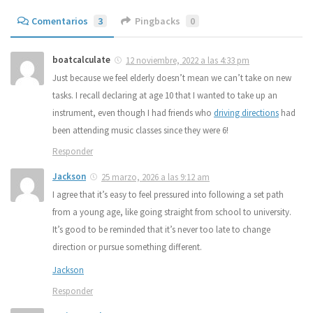
Comentarios
3
Pingbacks
0
boatcalculate
12 noviembre, 2022 a las 4:33 pm
Just because we feel elderly doesn’t mean we can’t take on new
tasks. I recall declaring at age 10 that I wanted to take up an
instrument, even though I had friends who
driving directions
had
been attending music classes since they were 6!
Responder
Jackson
25 marzo, 2026 a las 9:12 am
I agree that it’s easy to feel pressured into following a set path
from a young age, like going straight from school to university.
It’s good to be reminded that it’s never too late to change
direction or pursue something different.
Jackson
Responder