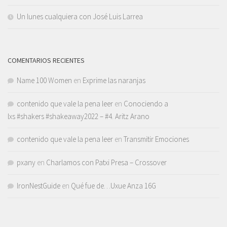
Un lunes cualquiera con José Luis Larrea
COMENTARIOS RECIENTES
Name 100 Women
en
Exprime las naranjas
contenido que vale la pena leer
en
Conociendo a
lxs #shakers #shakeaway2022 – #4. Aritz Arano
contenido que vale la pena leer
en
Transmitir Emociones
pxany
en
Charlamos con Patxi Presa – Crossover
IronNestGuide
en
Qué fue de…Uxue Anza 16G