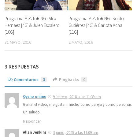
Programa MeNToRiNG · Alex
Programa MeNToRiNG · Koldo
Hernaez [4G] & Julen Escalero
Gutiérrez [4G] & Carlota Acha
[10G]
[11G]
31 MAYO, 2016
2 MAYO, 2016
3 RESPUESTAS
Comentarios
3
Pingbacks
0
Oysho online
9 febrero, 2018 a las 11:39 am
Genial el video, me gustan mucho como pareja y como personas.
Un saludo.
Responder
Allan Jenkins
9 junio, 2025 a las 11:09 am