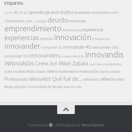
ETIQUETAS
asun ibañez
4G
aprendizaje
charlamos con
aventuras
5G
2G
6G
1G
deusto
Charlamos con...
emprender
consejos
emprendimiento
experiencia
emprendizaje
innovación
experiencias
historias
innovanción
innovander
innovander 4G
innovander 10G
innovander 1G
innovandis
innovanders
innovander 12G
innovanders13G
iNNoVaNDis Crew
Jon Mikel Zabala
Juan Sainz de Medrano
motivación
milena montesinos
julen escalero
Marta Iraola
oportunidades
Qué fue de...
Profesorado iNNoVaNDiS
reflexión
reflexiones
taller
titulo propio
universidad de deusto
vida
valentía
Funciona con
- Diseñado con el
Tema Hueman