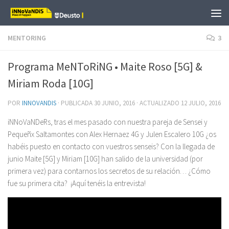
Saltar al contenido
MENTORING
3
Programa MeNToRiNG • Maite Roso [5G] &
Miriam Roda [10G]
POR
INNOVANDIS
· PUBLICADA
30 JUNIO, 2016
· ACTUALIZADO
12 JULIO, 2016
iNNoVaNDeRs, tras el mes pasado con nuestra pareja de Sensei y
Pequeñx Saltamontes con Alex Hernaez 4G y Julen Escalero 10G ¿os
habéis puesto en contacto con vuestros senseis? Con la llegada de
junio Maite [5G] y Miriam [10G] han salido de la universidad (por
primera vez) para contarnos los secretos de su relación… ¿Cómo
fue su primera cita? ¡Aquí tenéis la entrevista!