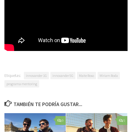
Etiquetas:
innovander 1G
innovander 5G
Maite Roso
Miriam Roda
programa mentoring
TAMBIÉN TE PODRÍA GUSTAR...
9
5