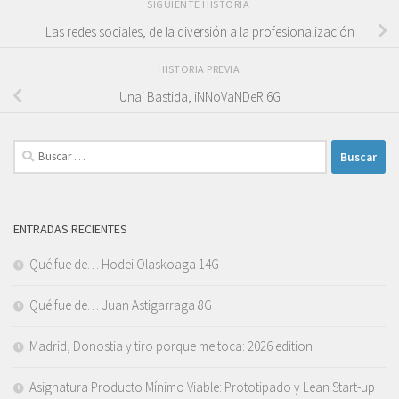
SIGUIENTE HISTORIA
Las redes sociales, de la diversión a la profesionalización
HISTORIA PREVIA
Unai Bastida, iNNoVaNDeR 6G
Buscar:
ENTRADAS RECIENTES
Qué fue de… Hodei Olaskoaga 14G
Qué fue de… Juan Astigarraga 8G
Madrid, Donostia y tiro porque me toca: 2026 edition
Asignatura Producto Mínimo Viable: Prototipado y Lean Start-up