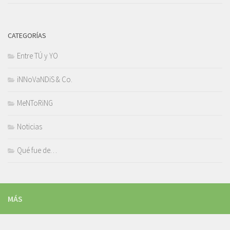
CATEGORÍAS
Entre TÚ y YO
iNNoVaNDiS & Co.
MeNToRiNG
Noticias
Qué fue de…
MÁS