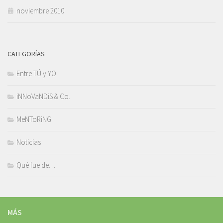
noviembre 2010
CATEGORÍAS
Entre TÚ y YO
iNNoVaNDiS & Co.
MeNToRiNG
Noticias
Qué fue de…
MÁS