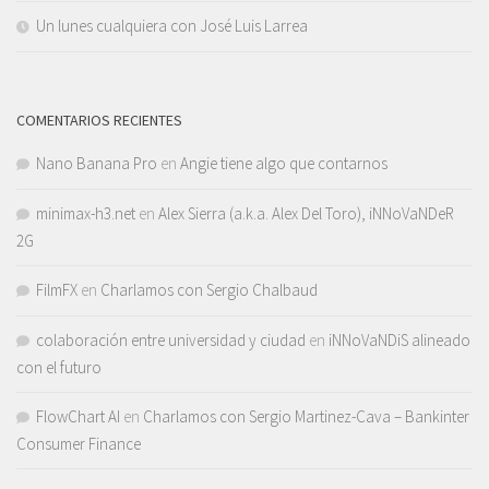
Un lunes cualquiera con José Luis Larrea
COMENTARIOS RECIENTES
Nano Banana Pro
en
Angie tiene algo que contarnos
minimax-h3.net
en
Alex Sierra (a.k.a. Alex Del Toro), iNNoVaNDeR
2G
FilmFX
en
Charlamos con Sergio Chalbaud
colaboración entre universidad y ciudad
en
iNNoVaNDiS alineado
con el futuro
FlowChart AI
en
Charlamos con Sergio Martinez-Cava – Bankinter
Consumer Finance