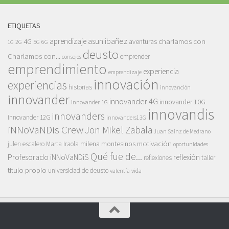
ETIQUETAS
asun ibañez
4G
aprendizaje
charlamos con
aventuras
5G
2G
6G
1G
deusto
Charlamos con...
emprender
consejos
emprendimiento
experiencia
emprendizaje
innovación
experiencias
historias
innovanción
innovander
innovander 4G
innovander 10G
innovander 1G
innovandis
innovanders
innovander 12G
innovanders13G
iNNoVaNDis Crew
Jon Mikel Zabala
Juan Sainz de Medrano
motivación
milena montesinos
julen escalero
Marta Iraola
oportunidades
Qué fue de...
Profesorado iNNoVaNDiS
reflexión
reflexiones
taller
titulo propio
universidad de deusto
vida
valentía