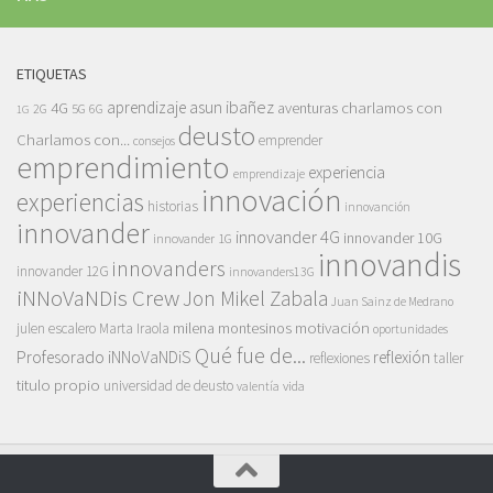
ETIQUETAS
asun ibañez
4G
aprendizaje
charlamos con
aventuras
5G
2G
6G
1G
deusto
Charlamos con...
emprender
consejos
emprendimiento
experiencia
emprendizaje
innovación
experiencias
historias
innovanción
innovander
innovander 4G
innovander 10G
innovander 1G
innovandis
innovanders
innovander 12G
innovanders13G
iNNoVaNDis Crew
Jon Mikel Zabala
Juan Sainz de Medrano
motivación
milena montesinos
julen escalero
Marta Iraola
oportunidades
Qué fue de...
Profesorado iNNoVaNDiS
reflexión
reflexiones
taller
titulo propio
universidad de deusto
vida
valentía