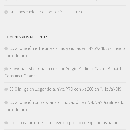
Un lunes cualquiera con José Luis Larrea
COMENTARIOS RECIENTES
colaboración entre universidad y ciudad
en
iNNoVaNDiS alineado
con el futuro
FlowChart AI
en
Charlamos con Sergio Martinez-Cava – Bankinter
Consumer Finance
38-0-la-liga
en
Llegando al nivel PRO con lxs 20G en iNNoVaNDiS
colaboración universitaria e innovación
en
iNNoVaNDiS alineado
con el futuro
consejos para lanzar un negocio propio
en
Exprime las naranjas