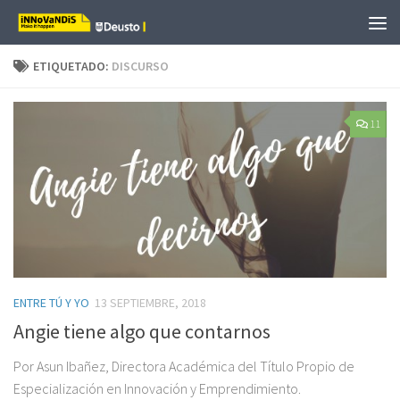
Saltar al contenido
ETIQUETADO:
DISCURSO
11
ENTRE TÚ Y YO
13 SEPTIEMBRE, 2018
Angie tiene algo que contarnos
Por Asun Ibañez, Directora Académica del Título Propio de
Especialización en Innovación y Emprendimiento.