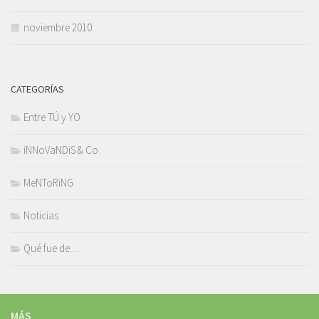
noviembre 2010
CATEGORÍAS
Entre TÚ y YO
iNNoVaNDiS & Co.
MeNToRiNG
Noticias
Qué fue de…
MÁS