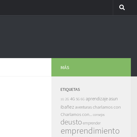
MÁS
ETIQUETAS
asun
4G
aprendizaje
5G
2G
6G
1G
ibañez
charlamos con
aventuras
Charlamos con...
consejos
deusto
emprender
emprendimiento