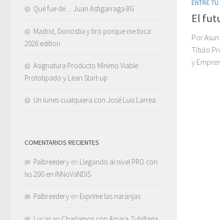
ENTRE TÚ
Qué fue de… Juan Astigarraga 8G
El fut
Madrid, Donostia y tiro porque me toca:
Por Asun
2026 edition
Título P
y Empre
Asignatura Producto Mínimo Viable:
Prototipado y Lean Start-up
Un lunes cualquiera con José Luis Larrea
COMENTARIOS RECIENTES
Palbreedery
en
Llegando al nivel PRO con
lxs 20G en iNNoVaNDiS
Palbreedery
en
Exprime las naranjas
Lucas
en
Charlamos con Ainara Zubillaga,