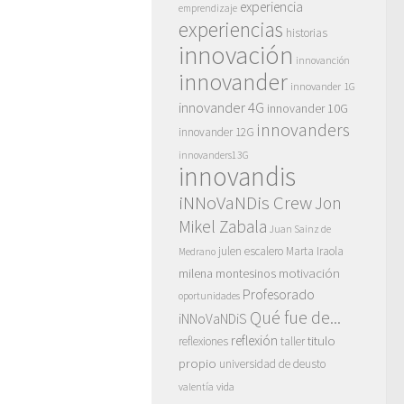
experiencia
emprendizaje
experiencias
historias
innovación
innovanción
innovander
innovander 1G
innovander 4G
innovander 10G
innovanders
innovander 12G
innovanders13G
innovandis
iNNoVaNDis Crew
Jon
Mikel Zabala
Juan Sainz de
julen escalero
Marta Iraola
Medrano
motivación
milena montesinos
Profesorado
oportunidades
Qué fue de...
iNNoVaNDiS
reflexión
titulo
reflexiones
taller
propio
universidad de deusto
vida
valentía