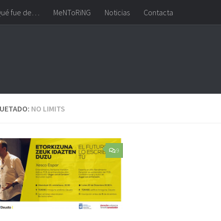
ué fue de…
MeNToRiNG
Noticias
Contacta
QUETADO:
NO LIMITS
9