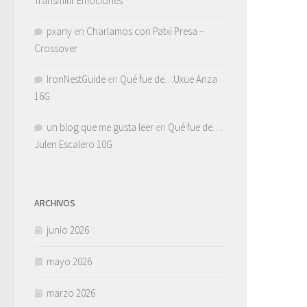
Transmitir Emociones
pxany
en
Charlamos con Patxi Presa –
Crossover
IronNestGuide
en
Qué fue de…Uxue Anza
16G
un blog que me gusta leer
en
Qué fue de…
Julen Escalero 10G
ARCHIVOS
junio 2026
mayo 2026
marzo 2026