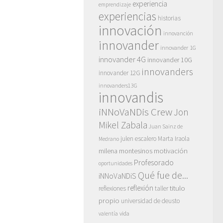
experiencia
emprendizaje
experiencias
historias
innovación
innovanción
innovander
innovander 1G
innovander 4G
innovander 10G
innovanders
innovander 12G
innovanders13G
innovandis
iNNoVaNDis Crew
Jon
Mikel Zabala
Juan Sainz de
julen escalero
Marta Iraola
Medrano
motivación
milena montesinos
Profesorado
oportunidades
Qué fue de...
iNNoVaNDiS
reflexión
titulo
reflexiones
taller
propio
universidad de deusto
vida
valentía