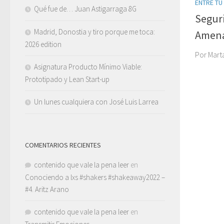
ENTRE TÚ
Qué fue de… Juan Astigarraga 8G
Seguri
Madrid, Donostia y tiro porque me toca:
Amena
2026 edition
Por Mart
Asignatura Producto Mínimo Viable:
Prototipado y Lean Start-up
Un lunes cualquiera con José Luis Larrea
COMENTARIOS RECIENTES
contenido que vale la pena leer
en
Conociendo a lxs #shakers #shakeaway2022 –
#4. Aritz Arano
contenido que vale la pena leer
en