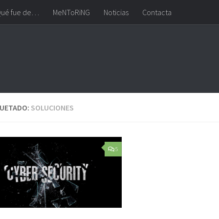
ué fue de…
MeNToRiNG
Noticias
Contacta
QUETADO:
SOLUCIONES
5