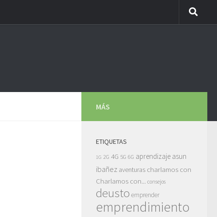
MÁS
ETIQUETAS
asun
4G
aprendizaje
5G
2G
6G
1G
ibañez
charlamos con
aventuras
Charlamos con...
consejos
deusto
emprender
emprendimiento