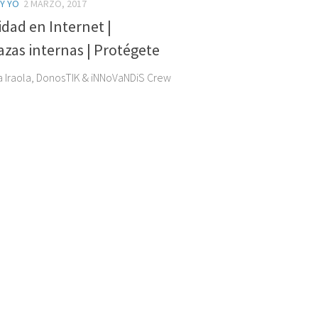
 Y YO
2 MARZO, 2017
dad en Internet |
zas internas | Protégete
a Iraola, DonosTIK & iNNoVaNDiS Crew