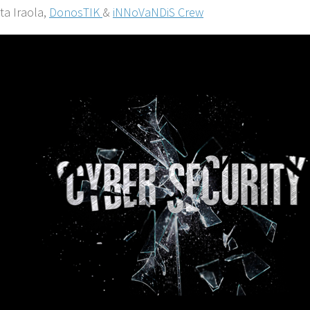
ta Iraola,
DonosTIK
&
iNNoVaNDiS Crew