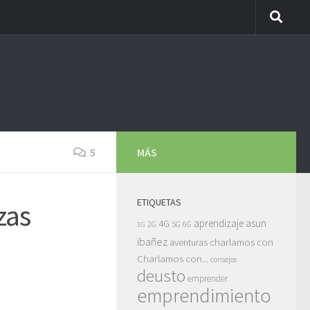
5
MÁS
ETIQUETAS
zas
asun
4G
aprendizaje
5G
2G
6G
1G
ibañez
charlamos con
aventuras
Charlamos con...
consejos
deusto
emprender
emprendimiento