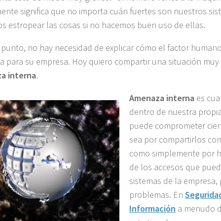
ente significa que no importa cuán fuertes son nuestros sis
 estropear las cosas si no hacemos buen uso de ellas.
 punto, no hay necesidad de explicar cómo el factor humano
 para su empresa. Hoy quiero compartir una situación muy
a interna
.
Amenaza interna
es cua
dentro de nuestra propia
puede comprometer ciert
sea por compartirlos con
como simplemente por h
de los accesos que pueda
sistemas de la empresa, 
problemas. En
Seguridad
Información
a menudo 