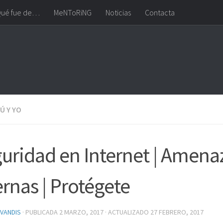
ué fue de…
MeNToRiNG
Noticias
Contacta
Ú Y YO
uridad en Internet | Amena
ernas | Protégete
VANDIS
· PUBLICADA
2 MARZO, 2017
· ACTUALIZADO
27 FEBRERO, 2017