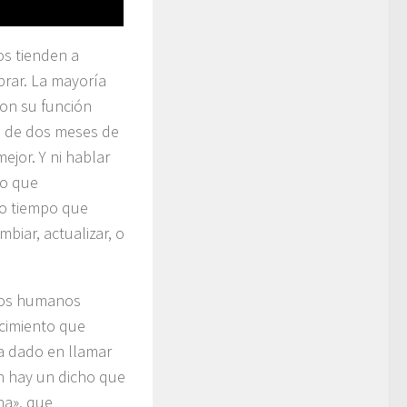
os tienden a
rar. La mayoría
on su función
s de dos meses de
jor. Y ni hablar
lo que
o tiempo que
biar, actualizar, o
mos humanos
cimiento que
a dado en llamar
ón hay un dicho que
na», que