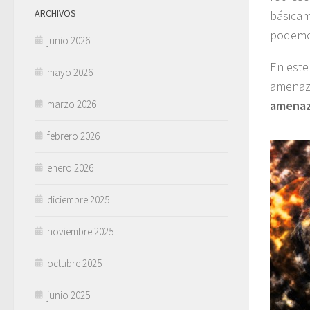
ARCHIVOS
básicam
podemos
junio 2026
En este
mayo 2026
amenaza
marzo 2026
amenaz
febrero 2026
enero 2026
diciembre 2025
noviembre 2025
octubre 2025
junio 2025