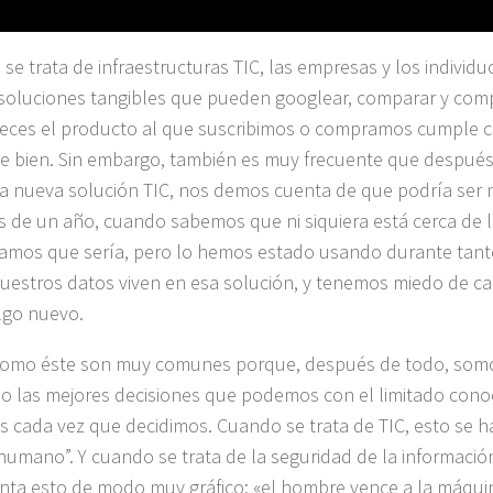
se trata de infraestructuras TIC, las empresas y los individu
soluciones tangibles que pueden googlear, comparar y comp
veces el producto al que suscribimos o compramos cumple c
e bien. Sin embargo, también es muy frecuente que despué
a nueva solución TIC, nos demos cuenta de que podría ser me
 de un año, cuando sabemos que ni siquiera está cerca de 
mos que sería, pero lo hemos estado usando durante tant
uestros datos viven en esa solución, y tenemos miedo de cam
algo nuevo.
como éste son muy comunes porque, después de todo, so
 las mejores decisiones que podemos con el limitado cono
 cada vez que decidimos. Cuando se trata de TIC, esto se h
 humano”. Y cuando se trata de la seguridad de la informaci
nta esto de modo muy gráfico: «el hombre vence a la máqui