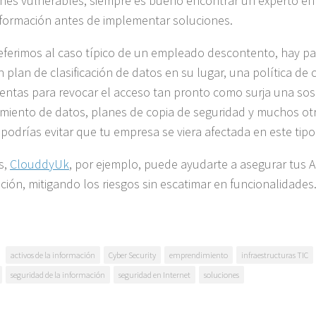
ones vulnerables, siempre es bueno encontrar un experto en
nformación antes de implementar soluciones.
referimos al caso típico de un empleado descontento, hay p
n plan de clasificación de datos en su lugar, una política de
entas para revocar el acceso tan pronto como surja una sos
amiento de datos, planes de copia de seguridad y muchos o
 podrías evitar que tu empresa se viera afectada en este tip
s,
ClouddyUk
, por ejemplo, puede ayudarte a asegurar tus A
ción, mitigando los riesgos sin escatimar en funcionalidades
activos de la información
Cyber Security
emprendimiento
infraestructuras TIC
seguridad de la información
seguridad en Internet
soluciones