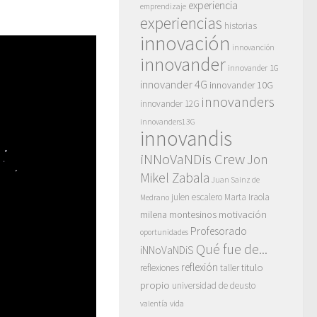
experiencia
emprendizaje
experiencias
historias
innovación
innovanción
innovander
innovander 1G
innovander 4G
innovander 10G
innovanders
innovander 12G
innovanders13G
innovandis
iNNoVaNDis Crew
Jon
Mikel Zabala
Juan Sainz de
julen escalero
Marta Iraola
Medrano
motivación
milena montesinos
Profesorado
oportunidades
Qué fue de...
iNNoVaNDiS
reflexión
titulo
reflexiones
taller
propio
universidad de deusto
vida
valentía