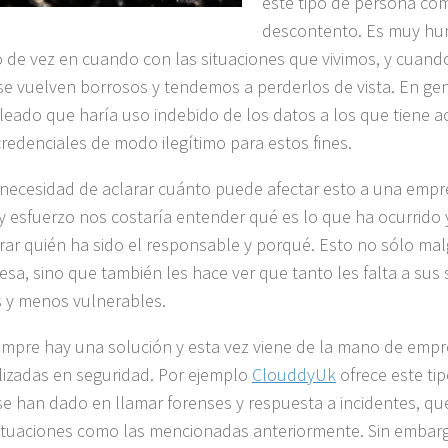
este tipo de persona c
descontento. Es muy hu
 de vez en cuando con las situaciones que vivimos, y cuando
 se vuelven borrosos y tendemos a perderlos de vista. En gen
eado que haría uso indebido de los datos a los que tiene ac
credenciales de modo ilegítimo para estos fines.
necesidad de aclarar cuánto puede afectar esto a una empr
y esfuerzo nos costaría entender qué es lo que ha ocurrido y
ar quién ha sido el responsable y porqué. Esto no sólo mal
esa, sino que también les hace ver que tanto les falta a sus 
 y menos vulnerables.
empre hay una solución y esta vez viene de la mano de emp
lizadas en seguridad. Por ejemplo
ClouddyUk
ofrece este tip
se han dado en llamar forenses y respuesta a incidentes, q
ituaciones como las mencionadas anteriormente. Sin embarg