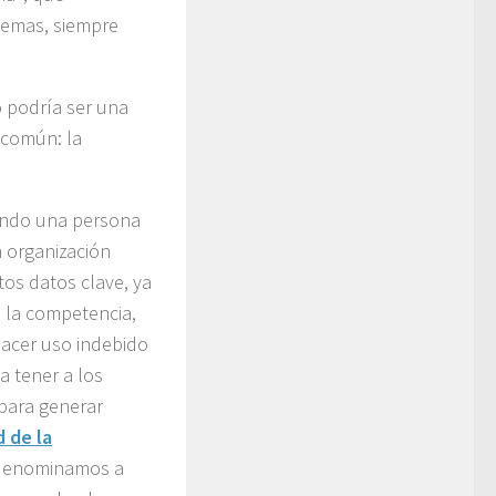
temas, siempre
 podría ser una
 común: la
ndo una persona
 organización
os datos clave, ya
 la competencia,
acer uso indebido
 tener a los
para generar
 de la
denominamos a