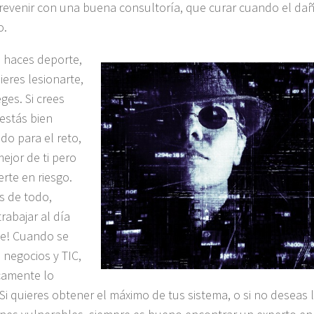
revenir con una buena consultoría, que curar cuando el dañ
o.
 haces deporte,
ieres lesionarte,
ges. Si crees
estás bien
do para el reto,
mejor de ti pero
erte en riesgo.
 de todo,
trabajar al día
te! Cuando se
 negocios y TIC,
camente lo
Si quieres obtener el máximo de tus sistema, o si no deseas l