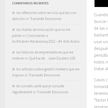
COMENTARIOS RECIENTES
las reflexiones sobre servicio que leo con
Cuando 
atención
en
Transmitir Emociones
buscar 
de las 
las charlas de innovación que no me
bastant
pierdo
en
Conociendo a
usar un
lxs #shakers #shakeaway2022 – #4. Aritz Arano
después
las historias de emprendedores que me
pensába
motivan
en
Qué fue de…Julen Escalero 10G
todos n
tratar 
los artículos sobre gestión hotelera que me
inspiran
en
Transmitir Emociones
Casos 
les conseils santé que je consulte
tomando
régulièrement
en
Transmitir Emociones
tenemos
“factor
represe