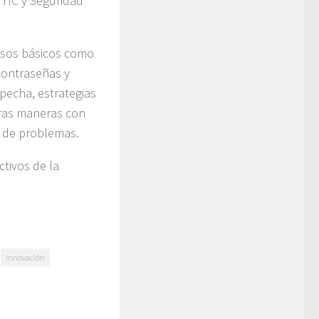
 TIC y Seguridad
asos básicos como
 contraseñas y
pecha, estrategias
tras maneras con
o de problemas.
ctivos de la
.
innovación