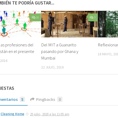
BIÉN TE PODRÍA GUSTAR...
16
3
as profesiones del
Del MIT a Guanarito
Reflexionan
están en el presente
pasando por Ghana y
18 MAYO, 20
Mumbai
 2016
22 JULIO, 2016
UESTAS
entarios
5
Pingbacks
0
Cleaning Home
25 julio, 2020 a las 11:05 am