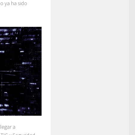
o ya ha sido
legar a