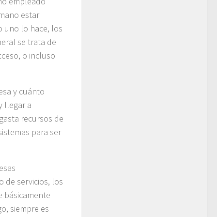
omo empleado
mano estar
 uno lo hace, los
eral se trata de
ceso, o incluso
esa y cuánto
 llegar a
gasta recursos de
sistemas para ser
resas
o de servicios, los
ue básicamente
o, siempre es