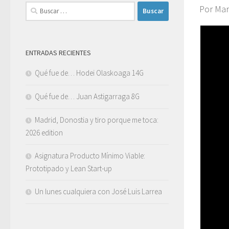
Buscar:
Por Mar
ENTRADAS RECIENTES
Qué fue de… Hodei Olaskoaga 14G
Qué fue de… Juan Astigarraga 8G
Madrid, Donostia y tiro porque me toca:
2026 edition
Asignatura Producto Mínimo Viable:
Prototipado y Lean Start-up
Un lunes cualquiera con José Luis Larrea