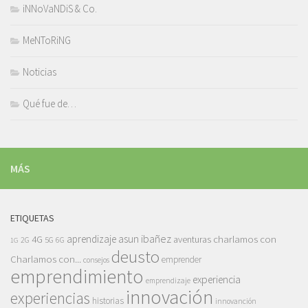
iNNoVaNDiS & Co.
MeNToRiNG
Noticias
Qué fue de…
MÁS
ETIQUETAS
asun ibañez
4G
aprendizaje
charlamos con
aventuras
5G
2G
6G
1G
deusto
Charlamos con...
emprender
consejos
emprendimiento
experiencia
emprendizaje
innovación
experiencias
historias
innovanción