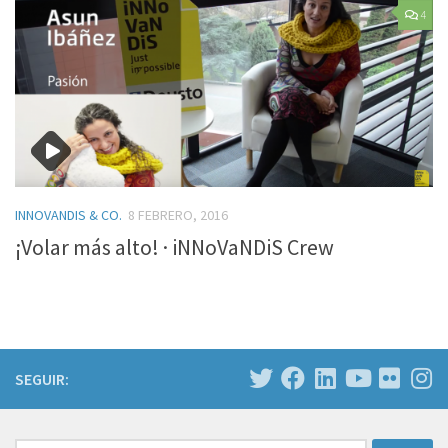
4
INNOVANDIS & CO.
8 FEBRERO, 2016
¡Volar más alto! · iNNoVaNDiS Crew
SEGUIR: