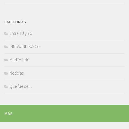
CATEGORÍAS
Entre TÚ y YO
iNNoVaNDiS & Co.
MeNToRiNG
Noticias
Qué fue de…
MÁS