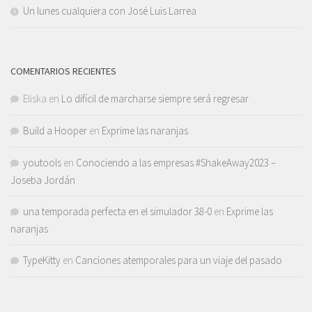
Un lunes cualquiera con José Luis Larrea
COMENTARIOS RECIENTES
Eliska
en
Lo difícil de marcharse siempre será regresar
Build a Hooper
en
Exprime las naranjas
youtools
en
Conociendo a las empresas #ShakeAway2023 –
Joseba Jordán
una temporada perfecta en el simulador 38-0
en
Exprime las
naranjas
TypeKitty
en
Canciones atemporales para un viaje del pasado