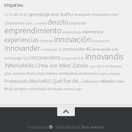
ETIQUETAS
asun ibañez
4G
aprendizaje
charlamos con
aventuras
5G
2G
6G
1G
deusto
Charlamos con...
emprender
consejos
emprendimiento
experiencia
emprendizaje
innovación
experiencias
historias
innovanción
innovander
innovander 4G
innovander 10G
innovander 1G
innovandis
innovanders
innovander 12G
innovanders13G
iNNoVaNDis Crew
Jon Mikel Zabala
Juan Sainz de Medrano
motivación
milena montesinos
julen escalero
Marta Iraola
oportunidades
Qué fue de...
Profesorado iNNoVaNDiS
reflexión
reflexiones
taller
titulo propio
universidad de deusto
vida
valentía
Funciona con
- Diseñado con el
Tema Hueman