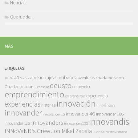
Noticias
Qué fue de…
MÁS
ETIQUETAS
asun ibañez
4G
aprendizaje
charlamos con
aventuras
5G
2G
6G
1G
deusto
Charlamos con...
emprender
consejos
emprendimiento
experiencia
emprendizaje
innovación
experiencias
historias
innovanción
innovander
innovander 4G
innovander 10G
innovander 1G
innovandis
innovanders
innovander 12G
innovanders13G
iNNoVaNDis Crew
Jon Mikel Zabala
Juan Sainz de Medrano