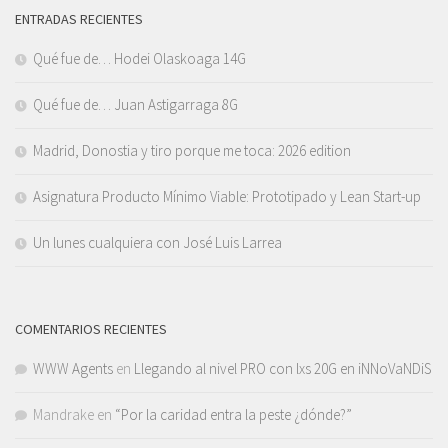
ENTRADAS RECIENTES
Qué fue de… Hodei Olaskoaga 14G
Qué fue de… Juan Astigarraga 8G
Madrid, Donostia y tiro porque me toca: 2026 edition
Asignatura Producto Mínimo Viable: Prototipado y Lean Start-up
Un lunes cualquiera con José Luis Larrea
COMENTARIOS RECIENTES
WWW Agents
en
Llegando al nivel PRO con lxs 20G en iNNoVaNDiS
Mandrake
en
“Por la caridad entra la peste ¿dónde?”