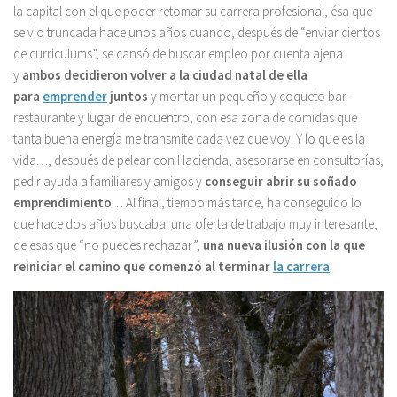
la capital con el que poder retomar su carrera profesional, ésa que
se vio truncada hace unos años cuando, después de “enviar cientos
de curriculums”, se cansó de buscar empleo por cuenta ajena
y
ambos decidieron volver a la ciudad natal de ella
para
emprender
juntos
y montar un pequeño y coqueto bar-
restaurante y lugar de encuentro, con esa zona de comidas que
tanta buena energía me transmite cada vez que voy. Y lo que es la
vida…, después de pelear con Hacienda, asesorarse en consultorías,
pedir ayuda a familiares y amigos y
conseguir abrir su soñado
emprendimiento
… Al final, tiempo más tarde, ha conseguido lo
que hace dos años buscaba: una oferta de trabajo muy interesante,
de esas que “no puedes rechazar”,
una nueva ilusión con la que
reiniciar el camino que comenzó al terminar
la carrera
.