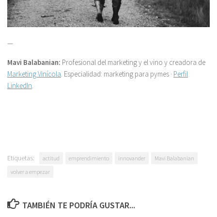
—
Mavi Balabanian:
Profesional del marketing y el vino y creadora de
Marketing Vinícola
. Especialidad: marketing para pymes ·
Perfil
LinkedIn
.
Etiquetas:
actitud
emprendimiento
innovander
Mavi Balabanian
volver a empezar
TAMBIÉN TE PODRÍA GUSTAR...