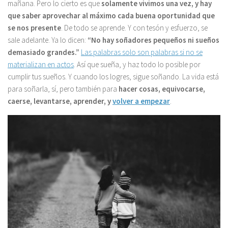
mañana. Pero lo cierto es que
solamente vivimos una vez, y hay
que saber aprovechar al máximo cada buena oportunidad que
se nos presente
. De todo se aprende. Y con tesón y esfuerzo, se
sale adelante. Ya lo dicen:
“No hay soñadores pequeños ni sueños
demasiado grandes.”
Las palabras solo son palabras si no se
materializan en actos
. Así que sueña, y haz todo lo posible por
cumplir tus sueños. Y cuando los logres, sigue soñando. La vida está
para soñarla, sí, pero también para
hacer cosas, equivocarse,
caerse, levantarse, aprender, y
volver a empezar
.