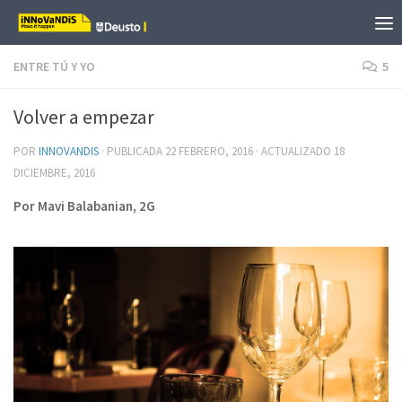
Saltar al contenido
ENTRE TÚ Y YO
5
Volver a empezar
POR
INNOVANDIS
· PUBLICADA
22 FEBRERO, 2016
· ACTUALIZADO
18
DICIEMBRE, 2016
Por Mavi Balabanian, 2G