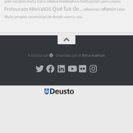
motivación
milena montesinos
julen escalero
Marta Iraola
oportunidades
Qué fue de...
Profesorado iNNoVaNDiS
reflexión
reflexiones
taller
titulo propio
universidad de deusto
vida
valentía
Funciona con
- Diseñado con el
Tema Hueman