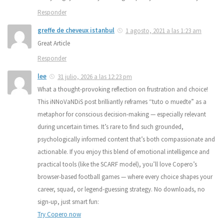
Responder
greffe de cheveux istanbul
1 agosto, 2021 a las 1:23 am
Great Article
Responder
lee
31 julio, 2026 a las 12:23 pm
What a thought-provoking reflection on frustration and choice!
This iNNoVaNDiS post brilliantly reframes “tuto o muedte” as a
metaphor for conscious decision-making — especially relevant
during uncertain times. It’s rare to find such grounded,
psychologically informed content that’s both compassionate and
actionable. If you enjoy this blend of emotional intelligence and
practical tools (like the SCARF model), you’ll love Copero’s
browser-based football games — where every choice shapes your
career, squad, or legend-guessing strategy. No downloads, no
sign-up, just smart fun:
Try Copero now