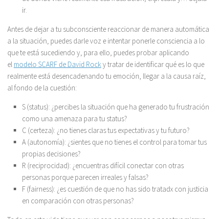
ir.
Antes de dejar a tu subconsciente reaccionar de manera automática
a la situación, puedes darle voz e intentar ponerle consciencia a lo
que te está sucediendo y, para ello, puedes probar aplicando
el
modelo SCARF de David Rock
y tratar de identificar qué es lo que
realmente está desencadenando tu emoción, llegar a la causa raíz,
al fondo de la cuestión:
S (status): ¿percibes la situación que ha generado tu frustración
como una amenaza para tu status?
C (certeza): ¿no tienes claras tus expectativas y tu futuro?
A (autonomía): ¿sientes que no tienes el control para tomar tus
propias decisiones?
R (reciprocidad): ¿encuentras difícil conectar con otras
personas porque parecen irreales y falsas?
F (fairness): ¿es cuestión de que no has sido tratadx con justicia
en comparación con otras personas?