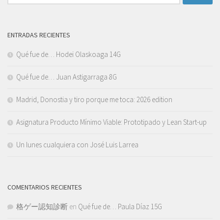
ENTRADAS RECIENTES
Qué fue de… Hodei Olaskoaga 14G
Qué fue de… Juan Astigarraga 8G
Madrid, Donostia y tiro porque me toca: 2026 edition
Asignatura Producto Mínimo Viable: Prototipado y Lean Start-up
Un lunes cualquiera con José Luis Larrea
COMENTARIOS RECIENTES
格ゲー認知診断
en
Qué fue de… Paula Díaz 15G