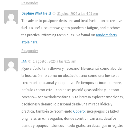
Responder
Daphne Whitfield
31 julio, 2026 a las 4:09 pm
The advice to postpone decisions and treat frustration as creative
fuel is a useful counterweight to pandemic fatigue, and it echoes
the practical reframing techniques I’ve found on
random facts
explainers
.
Responder
lee
1 agosto, 2026 a las 8:28 am
¡Qué artículo tan reflexivo y necesario! Me encantó cómo aborda
la frustración no como un obstáculo, sino como una fuente de
crecimiento personal y adaptativo. En tiempos de incertidumbre,
artículos como este —con bases psicológicas sólidas y un tono
cercano— son verdaderos faros. Si te interesa explorar emociones,
decisiones y desarrollo personal desde una mirada lúdica y
práctica, también te recomiendo
Copero
: siete juegos de fútbol
originales en el navegador, donde construir carreras, desafíos
diarios y equipos históricos —todo gratis, sin descargas ni registro