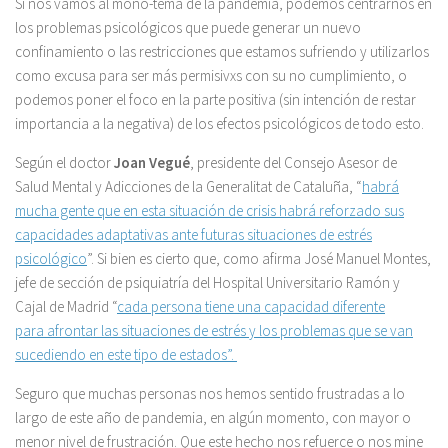
Si nos vamos al mono-tema de la pandemia, podemos centrarnos en
los problemas psicológicos que puede generar un nuevo
confinamiento o las restricciones que estamos sufriendo y utilizarlos
como excusa para ser más permisivxs con su no cumplimiento, o
podemos poner el foco en la parte positiva (sin intención de restar
importancia a la negativa) de los efectos psicológicos de todo esto.
Según el doctor
Joan Vegué
, presidente del Consejo Asesor de
Salud Mental y Adicciones de la Generalitat de Cataluña, “
habrá
mucha gente que en esta situación de crisis habrá reforzado sus
capacidades adaptativas ante futuras situaciones de estrés
psicológico
”. Si bien es cierto que, como afirma José Manuel Montes,
jefe de sección de psiquiatría del Hospital Universitario Ramón y
Cajal de Madrid “
cada persona tiene una capacidad diferente
para afrontar las situaciones de estrés y los problemas que se van
sucediendo en este tipo de estados”.
Seguro que muchas personas nos hemos sentido frustradas a lo
largo de este año de pandemia, en algún momento, con mayor o
menor nivel de frustración. Que este hecho nos refuerce o nos mine