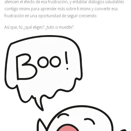
atenúen el efecto de esa frustración, y entablar diálogos saludables
contigo mismx para aprender más sobre ti mismx y convertir esa
frustración en una oportunidad de seguir creciendo.
Así que, tú ¿qué eliges? ¿tuto o muedte?