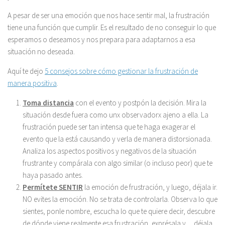
A pesar de ser una emoción que nos hace sentir mal, la frustración
tiene una función que cumplir. Es el resultado de no conseguir lo que
esperamos o deseamos y nos prepara para adaptarnos a esa
situación no deseada.
Aquí te dejo
5 consejos sobre cómo gestionar la frustración de
manera positiva
.
Toma distancia
con el evento y postpón la decisión. Mira la
situación desde fuera como unx observadorx ajeno a ella. La
frustración puede ser tan intensa que te haga exagerar el
evento que la está causando y verla de manera distorsionada.
Analiza los aspectos positivos y negativos de la situación
frustrante y compárala con algo similar (o incluso peor) que te
haya pasado antes.
Permítete SENTIR
la emoción de frustración, y luego, déjala ir.
NO evites la emoción. No se trata de controlarla. Observa lo que
sientes, ponle nombre, escucha lo que te quiere decir, descubre
de dónde viene realmente esa frustración, exprésala y… déjala