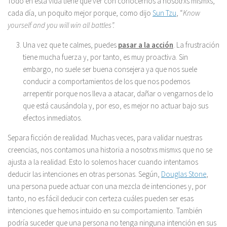
Todo en esta vida tiene que ver con conocernos a nosotrxs mismxs,
cada día, un poquito mejor porque, como dijo
Sun Tzu
, “
Know
yourself and you will win all battles”.
Una vez que te calmes, puedes
pasar a la acción
. La frustración
tiene mucha fuerza y, por tanto, es muy proactiva. Sin
embargo, no suele ser buena consejera ya que nos suele
conducir a comportamientos de los que nos podemos
arrepentir porque nos lleva a atacar, dañar o vengarnos de lo
que está causándola y, por eso, es mejor no actuar bajo sus
efectos inmediatos.
Separa ficción de realidad. Muchas veces, para validar nuestras
creencias, nos contamos una historia a nosotrxs mismxs que no se
ajusta a la realidad. Esto lo solemos hacer cuando intentamos
deducir las intenciones en otras personas. Según,
Douglas Stone
,
una persona puede actuar con una mezcla de intenciones y, por
tanto, no es fácil deducir con certeza cuáles pueden ser esas
intenciones que hemos intuido en su comportamiento. También
podría suceder que una persona no tenga ninguna intención en sus