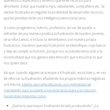
queremos o esperamos y tenemos que tener recursos para
afrontarlo. Evitar que nuestrxs hijxs, estudiantes, compañerxs etc. Se
sientan frustradxs es negarles la posibilidad de desarrollar recursos
que les permitan tener una inteligencia emocional sana.
Si como progenitorxs, tutorxs, profesorxs, en vez de ayudar a
enfrentar de una manera positiva la frustración de nuestrxs jóvenes,
se la reforzamos, e incluso la alimentamos con nuestra propia
frustración, hacemos que esa frustración se intensifique, coja fuerza
y deje de cumplir su función, porque nos acostumbramos más a la
incomodidad que nos genera esta emoción que a escuchar lo que
nos quiere decir.
Así que, cuando alguien se acerque a ti frustradx, escúchale y, en vez
de reforzar su frustración añadiendo tus propias historias negativas
a la mezcla
, intenta apoyarle utilizando una mentalidad de
crecimiento para ayudarle a moverse de la queja a la solución,
haciéndole preguntas como
:
¿Qué es lo que mayor frustración te está produciendo? ¿La