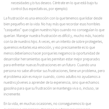
necesidades y/o tus deseos. Céntrate en lo que está bajo tu
control (tus expectativas, por ejemplo).
La frustración es una emoción con la que tenemos que lidiar desde
bien pequeñxs en la vida. No hay más que recordar esas horribles
“casquetas” que cogían nuestrxs hijxs cuando no conseguían lo que
querían. Manejar nuestra frustración es difícil y, mucho más, hacerlo
con la de nuestrxs hijxs. A veces, en un intento de sobre protegerles,
queremos evitarles esa emoción, y eso precisamente es lo que
menos deberíamos hacer porque les negamos la oportunidad de
desarrollar herramientas que les permitan estar mejor preparadxs
para enfrentar nuevas frustraciones en un futuro. Cuando una
persona no sabe afrontar sus frustraciones, tiene un problema, pero
el problema aún es mayor cuando, como adultxs no ayudamos a
nuestrxs jóvenes a aprender de la experiencia, sino que echamos
gasolina para que su frustración se mantenga viva o, incluso, se
incremente.
En la vida, en muchas ocasiones, no conseguiremos lo que