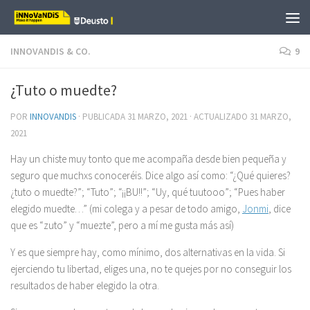
Saltar al contenido
INNOVANDIS & CO.
9
¿Tuto o muedte?
POR
INNOVANDIS
· PUBLICADA
31 MARZO, 2021
· ACTUALIZADO
31 MARZO,
2021
Hay un chiste muy tonto que me acompaña desde bien pequeña y
seguro que muchxs conoceréis. Dice algo así como: “¿Qué quieres?
¿tuto o muedte?”; “Tuto”; “¡¡BU!!”; “Uy, qué tuutooo”; “Pues haber
elegido muedte…” (mi colega y a pesar de todo amigo,
Jonmi
, dice
que es “zuto” y “muezte”, pero a mí me gusta más así)
Y es que siempre hay, como mínimo, dos alternativas en la vida. Si
ejerciendo tu libertad, eliges una, no te quejes por no conseguir los
resultados de haber elegido la otra.