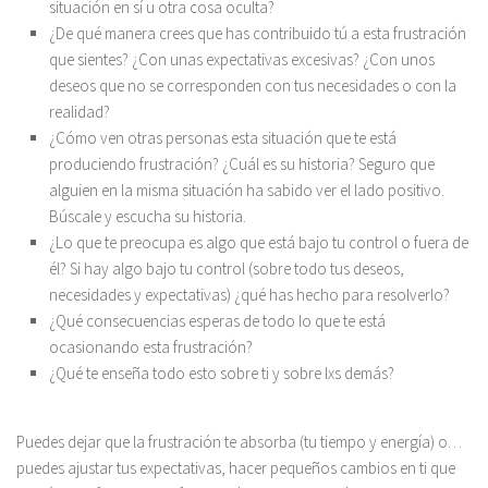
situación en sí u otra cosa oculta?
¿De qué manera crees que has contribuido tú a esta frustración
que sientes? ¿Con unas expectativas excesivas? ¿Con unos
deseos que no se corresponden con tus necesidades o con la
realidad?
¿Cómo ven otras personas esta situación que te está
produciendo frustración? ¿Cuál es su historia? Seguro que
alguien en la misma situación ha sabido ver el lado positivo.
Búscale y escucha su historia.
¿Lo que te preocupa es algo que está bajo tu control o fuera de
él? Si hay algo bajo tu control (sobre todo tus deseos,
necesidades y expectativas) ¿qué has hecho para resolverlo?
¿Qué consecuencias esperas de todo lo que te está
ocasionando esta frustración?
¿Qué te enseña todo esto sobre ti y sobre lxs demás?
Puedes dejar que la frustración te absorba (tu tiempo y energía) o…
puedes ajustar tus expectativas, hacer pequeños cambios en ti que