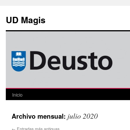
Saltar
al
UD Magis
contenido
Inicio
julio 2020
Archivo mensual:
←
Entradas más antiguas