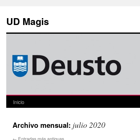
Saltar
al
UD Magis
contenido
Inicio
julio 2020
Archivo mensual:
←
Entradas más antiguas