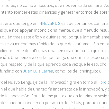
 2 horas, no como a nosotrxs, que nos ven cada semana. As
intento romper estas dinámicas y generar entornos de aprend
 suerte que tengo en
iNNoVaNDiS
es que contamos con una 
s que nos apoyan incondicionalmente, que a menudo resulta
 a quién traes este año y a quiénes no, porque lamentableme
estre va mucho más rápido de lo que desearíamos. Sin emb
dientemente del año, hay una persona que nunca quiero qu
eación. Una persona con la que tengo una química especial,
 que respeto, y de la que aprendo cada vez que le escucho.
fundirlo con
Juan Luis Larrea
, como los del chiringuito).
er del Nuevo Lenguaje de la Innovación gira en torno al
libro
q
en el que habla de una teoría imperfecta de la innovación, y 
 de la innovación. Por ello, me gusta que en la primera sesión
ntes puedan conocer en persona a José Luis, porque cuand