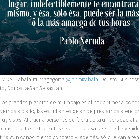
 Mikel Zabala-Iturriagagoitia
@jonmizabala
, Deusto Business
to, Donostia-San Sebastian
los grandes placeres de mi trabajo es el poder traer a pone
l vernos a diario, lxs estudiantes dejan de prestarnos atenci
uy vistxs. Al traer a personas de fuera de la universidad al a
e distinto. Lxs estudiantes saben que esa persona ha venid
ir algún conocimiento concreto y, además, sólo le van a te