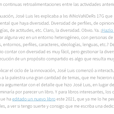
on continuas retroalimentaciones entre las actividades anteri
nuación, José Luis les explicaba a lxs iNNoVaNDeRs 17G que 
ntal que haya diversidad. Diversidad de perfiles, de opinion
ías, de actitudes, etc. Claro, la diversidad. Obvio. Ya. ¡
Hazlo 
jar alguna vez en un entorno heterogéneo, con personas de 
, entornos, perfiles, caracteres, ideologías, lenguas, etc.? D
io contar con diversidad es muy fácil, pero gestionar la dive
ecución de un propósito compartido es algo que resulta muy 
licar el ciclo de la innovación, José Luis comenzó a interact
n a la palestra una gran cantidad de temas, que me hicieron d
iera argumentar con el detalle que hizo José Luis, en lugar d
minaría por parecer un libro. Y para libros interesantes, los 
 que ha
editado un nuevo libro
este 2021, que ya me lo he pe
es, a ver si tengo suerte y consigo que me escriba una dedica