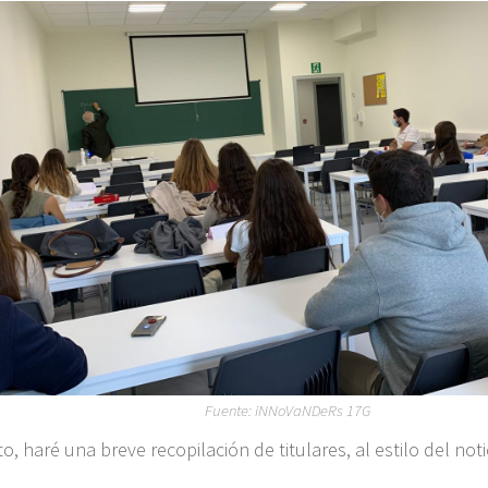
Fuente: iNNoVaNDeRs 17G
o, haré una breve recopilación de titulares, al estilo del noti