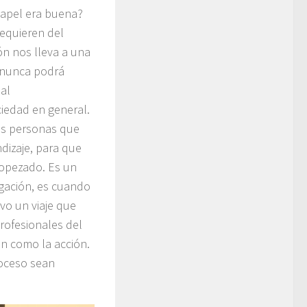
papel era buena?
requieren del
ón nos lleva a una
e nunca podrá
 al
ciedad en general.
as personas que
dizaje, para que
ropezado. Es un
gación, es cuando
o un viaje que
rofesionales del
ón como la acción.
roceso sean