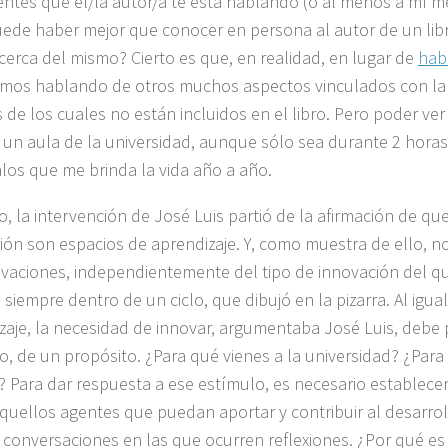
sientes que el/la autor/a te está hablando (o al menos a mí m
ede haber mejor que conocer en persona al autor de un lib
cerca del mismo? Cierto es que, en realidad, en lugar de
habl
mos hablando de otros muchos aspectos vinculados con la 
 de los cuales no están incluidos en el libro. Pero poder ve
n un aula de la universidad, aunque sólo sea durante 2 horas
alos que me brinda la vida año a año.
o, la intervención de José Luis partió de la afirmación de qu
ión son espacios de aprendizaje. Y, como muestra de ello, 
ovaciones, independientemente del tipo de innovación del qu
 siempre dentro de un ciclo, que dibujó en la pizarra. Al igua
zaje, la necesidad de innovar, argumentaba José Luis, debe p
o, de un propósito. ¿Para qué vienes a la universidad? ¿Para
? Para dar respuesta a ese estímulo, es necesario establece
quellos agentes que puedan aportar y contribuir al desarroll
 conversaciones en las que ocurren reflexiones. ¿Por qué es