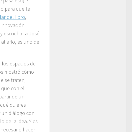
e pasa eso). Y
ro para que te
ar del libro
,
innovación,
r y escuchar a José
 al año, es uno de
e los espacios de
nos mostró cómo
e se traten,
l que con el
artir de un
 qué quieres
r un diálogo con
o de la idea. Y es
 necesario hacer