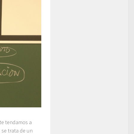
nte tendamos a
 se trata de un