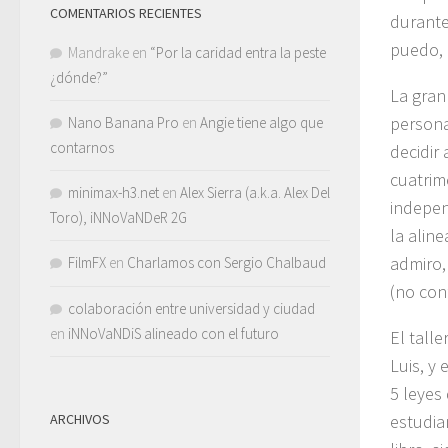
COMENTARIOS RECIENTES
durante
puedo, 
Mandrake
en
“Por la caridad entra la peste
¿dónde?”
La gran
persona
Nano Banana Pro
en
Angie tiene algo que
contarnos
decidir
cuatrim
minimax-h3.net
en
Alex Sierra (a.k.a. Alex Del
indepen
Toro), iNNoVaNDeR 2G
la alin
admiro,
FilmFX
en
Charlamos con Sergio Chalbaud
(no con
colaboración entre universidad y ciudad
en
iNNoVaNDiS alineado con el futuro
El tall
Luis, y 
5 leyes
ARCHIVOS
estudia