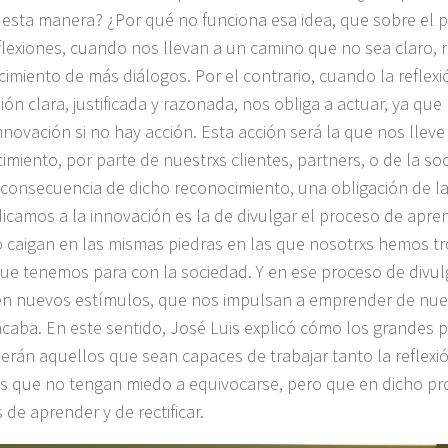
 esta manera? ¿Por qué no funciona esa idea, que sobre el 
flexiones, cuando nos llevan a un camino que no sea claro, 
cimiento de más diálogos. Por el contrario, cuando la reflexi
ión clara, justificada y razonada, nos obliga a actuar, ya qu
nnovación si no hay acción. Esta acción será la que nos lleve
imiento, por parte de nuestrxs clientes, partners, o de la so
consecuencia de dicho reconocimiento, una obligación de l
icamos a la innovación es la de divulgar el proceso de apren
o caigan en las mismas piedras en las que nosotrxs hemos t
ue tenemos para con la sociedad. Y en ese proceso de divul
n nuevos estímulos, que nos impulsan a emprender de nuev
caba. En este sentido, José Luis explicó cómo los grandes p
serán aquellos que sean capaces de trabajar tanto la reflexi
s que no tengan miedo a equivocarse, pero que en dicho p
 de aprender y de rectificar.