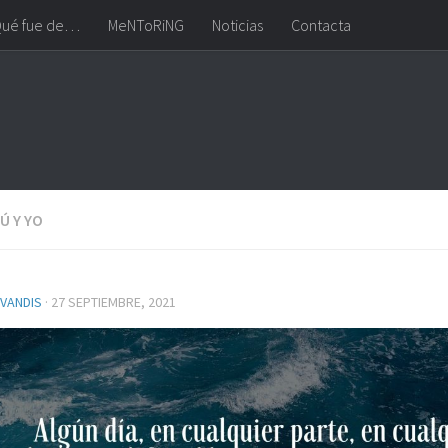
ué fue de…
MeNToRiNG
Noticias
Contacta
Ú Y YO
VANDIS
·
27 SEPTIEMBRE, 2021