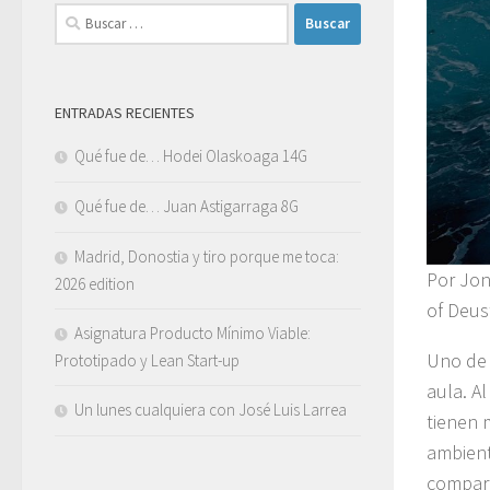
Buscar:
ENTRADAS RECIENTES
Qué fue de… Hodei Olaskoaga 14G
Qué fue de… Juan Astigarraga 8G
Madrid, Donostia y tiro porque me toca:
Por Jon
2026 edition
of Deus
Asignatura Producto Mínimo Viable:
Uno de 
Prototipado y Lean Start-up
aula. A
Un lunes cualquiera con José Luis Larrea
tienen m
ambient
compart