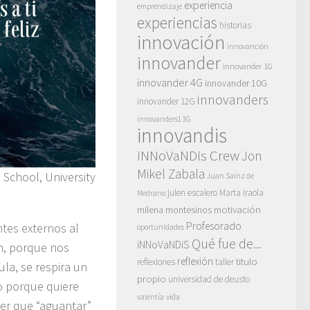
experiencia
emprendizaje
experiencias
historias
innovación
innovanción
innovander
innovander 1G
innovander 4G
innovander 10G
innovanders
innovander 12G
innovanders13G
innovandis
iNNoVaNDis Crew
Jon
Mikel Zabala
 School, University
Juan Sainz de
julen escalero
Marta Iraola
Medrano
motivación
milena montesinos
Profesorado
ntes externos al
oportunidades
Qué fue de...
iNNoVaNDiS
ón, porque nos
reflexión
titulo
reflexiones
taller
ula, se respira un
propio
universidad de deusto
o porque quiere
vida
valentía
ner que “aguantar”