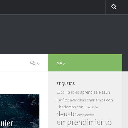
6
MÁS
ETIQUETAS
asun
4G
aprendizaje
5G
2G
6G
1G
ibañez
charlamos con
aventuras
Charlamos con...
consejos
deusto
emprender
emprendimiento