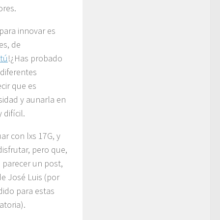
ores.
para innovar es
es, de
tú
!¿Has probado
diferentes
ecir que es
rsidad y aunarla en
difícil.
uar con lxs 17G, y
isfrutar, pero que,
e parecer un post,
de José Luis (por
dido para estas
toria).