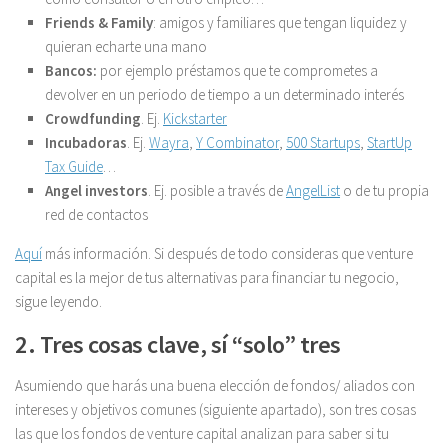
Friends & Family
: amigos y familiares que tengan liquidez y
quieran echarte una mano
Bancos:
por ejemplo préstamos que te comprometes a
devolver en un periodo de tiempo a un determinado interés
Crowdfunding
. Ej.
Kickstarter
Incubadoras
. Ej.
Wayra
,
Y Combinator
,
500 Startups
,
StartUp
Tax Guide
…
Angel investors
. Ej. posible a través de
AngelList
o de tu propia
red de contactos
Aquí
más información. Si después de todo consideras que venture
capital es la mejor de tus alternativas para financiar tu negocio,
sigue leyendo.
2. Tres cosas clave, sí “solo” tres
Asumiendo que harás una buena elección de fondos/ aliados con
intereses y objetivos comunes (siguiente apartado), son tres cosas
las que los fondos de venture capital analizan para saber si tu