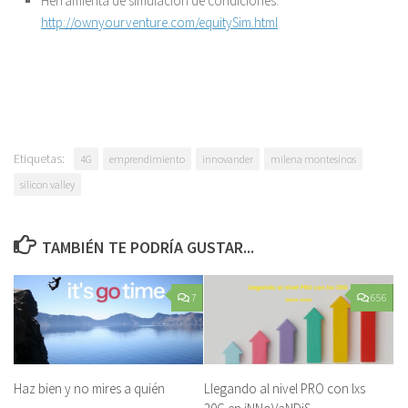
Herramienta de simulación de condiciones:
http://ownyourventure.com/equitySim.html
Etiquetas:
4G
emprendimiento
innovander
milena montesinos
silicon valley
TAMBIÉN TE PODRÍA GUSTAR...
7
656
Haz bien y no mires a quién
Llegando al nivel PRO con lxs