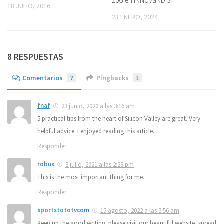
20G en iNNoVaNDiS
18 JULIO, 2016
23 ENERO, 2024
8 RESPUESTAS
Comentarios
7
Pingbacks
1
fnaf
23 junio, 2020 a las 3:16 am
5 practical tips from the heart of Silicon Valley are great. Very
helpful advice. I enjoyed reading this article.
Responder
robux
3 julio, 2021 a las 2:23 pm
This is the most important thing for me.
Responder
sportstototvcom
15 agosto, 2022 a las 3:56 am
Keep up the good writing. please visit our beautiful website, spread