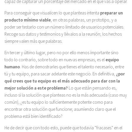
capaz de capturar un porcentaje del mercado en el que vas a operar.
Para conseguir que visualicen lo que planteas intenta
preparar un
producto mínimo viable
, en otras palabras, un prototipo, y a
poder ser testarlo con un número limitado de usuarios potenciales.
Recoge sus datos y testimonios y llévalos a la reunión; los hechos
siempre valen más que palabras.
En tercer y último lugar, pero no por ello menos importante sino
todo lo contrario, sobre todo en nuevas empresas, es el
equipo
humano
. Has de demostrarles que tienes el talento necesario, entre
tú y tu equipo, para sacar adelante este negocio. En definitiva,
¿por
qué crees que tu equipo es el más adecuado para dar con la
mejor solución a este problema?
Lo que están pensando es,
incluso si la solución que planteas no es la más adecuada (caso muy
común), ¿es tu equipo lo suficientemente potente como para
encontrar otra solución que funcione; asumiendo claro que el
problema está bien identificado?
He de decir que con todo esto, puede que todavía “fracases” en el