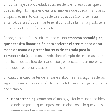
un porcentaje de propiedad, acciones de tu empresa…, así que si
puedes elegir, lo mejor es crear una empresa que pueda financiar su
propio crecimiento con flujos de caja positivos (como se hacía
antaño), para así poder mantener el control de la misma y solo tener
que responder ante tí y tus clientes.
Ahora, si lo que tienes entre manos es una
empresa tecnológica,
que necesita financiación para acelerar el crecimiento de su
masa de usuarios y crear barreras de entrada para la
competencia
(ej. efectos de red), claro ejemplo de empresas que se
benefician de este tipo de financiación, entonces, quizás merezca la
pena que le eches un vistazo a todo esto.
En cualquier caso, antes de lanzarte a ello, miraría si algunas de las
siguientes vías de financiación tienen sentido para tu negocio, como
por ejemplo:
Bootstrapping
: como por ejemplo, gastar lo menos posible y
cubrir los gastos que tengas con tus ahorros, o lo que ganes
como consultor o en otro empleo…