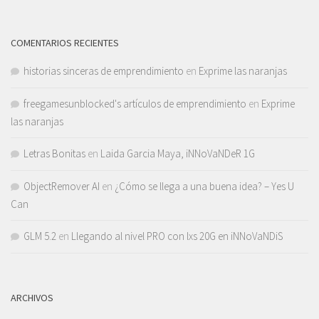
COMENTARIOS RECIENTES
historias sinceras de emprendimiento
en
Exprime las naranjas
freegamesunblocked's artículos de emprendimiento
en
Exprime
las naranjas
Letras Bonitas
en
Laida Garcia Maya, iNNoVaNDeR 1G
ObjectRemover AI
en
¿Cómo se llega a una buena idea? – Yes U
Can
GLM 5.2
en
Llegando al nivel PRO con lxs 20G en iNNoVaNDiS
ARCHIVOS