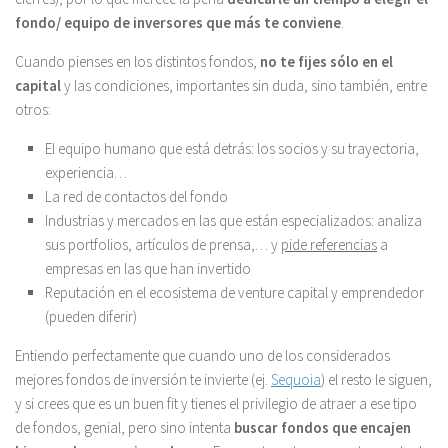
fondo/ equipo de inversores que más te conviene
.
Cuando pienses en los distintos fondos,
no te fijes sólo en el
capital
y las condiciones, importantes sin duda, sino también, entre
otros:
El equipo humano que está detrás: los socios y su trayectoria,
experiencia…
La red de contactos del fondo
Industrias y mercados en las que están especializados: analiza
sus portfolios, artículos de prensa,… y
pide referencias
a
empresas en las que han invertido
Reputación en el ecosistema de venture capital y emprendedor
(pueden diferir)
Entiendo perfectamente que cuando uno de los considerados
mejores fondos de inversión te invierte (ej.
Sequoia
) el resto le siguen,
y si crees que es un buen fit y tienes el privilegio de atraer a ese tipo
de fondos, genial, pero sino intenta
buscar fondos que encajen