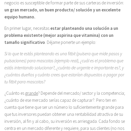
negocio es susceptible de formar parte de sus carteras de inversión:
un gran mercado, un buen producto/ solución y un excelente
equipo humano.
En primer lugar, necesitas
estar planteando una solución a un
problema existente (mejor aspirina que vitamina) con un
tamaño significativo
. Déjame ponerte un ejemplo:
Si lo que te estás planteando es una fitbit (pulsera que mide pasos y
pulsaciones) para mascotas (ejemplo real), ¿cuál es el problema que
estás intentando solucionar?, ¿cuánto de urgente e importante es?, y
¿cuántos dueños y cuánto crees que estarían dispuestos a pagar por
tu fitbit para mascotas?
¿Cuánto es
grande
? Depende del mercado/ sector y la competencia;
¿cuánto de ese mercado serías capaz de capturar?. Pero ten en
cuenta que tiene que ser un número lo suficientemente grande para
que tus inversores puedan obtener una rentabilidad atractiva de su
inversión, al fin y al cabo, su inversión es arriesgada. Cada fondo se
centra en un mercado diferente y requiere, para sus clientes (no nos