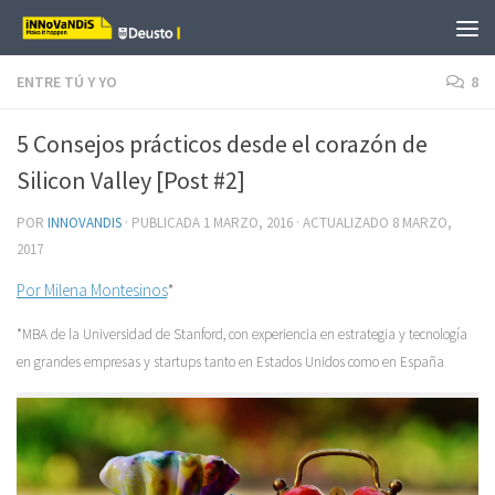
Saltar al contenido
ENTRE TÚ Y YO
8
5 Consejos prácticos desde el corazón de
Silicon Valley [Post #2]
POR
INNOVANDIS
· PUBLICADA
1 MARZO, 2016
· ACTUALIZADO
8 MARZO,
2017
Por Milena Montesinos
*
*MBA de la Universidad de Stanford, con experiencia en estrategia y tecnología
en grandes empresas y startups tanto en Estados Unidos como en España