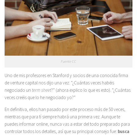
Fuente CC
Uno de mis profesores en Stanford y socios de una conocida firma
de venture capital nos dijo una vez: “¿Cuántas veces habéis
negociado un
term sheet
?” (ahora explico lo que es esto). “¿Cuántas
veces creéis que lo he negociado yo?”
En definitiva, ellos han pasado por este proceso más de 50 veces,
mientras que para tí siempre habrá una primera vez. Aunque te
puedes informar online, nunca vas a estar del todo preparado para
controlar todos los detalles, así que su principal consejo fue:
busca