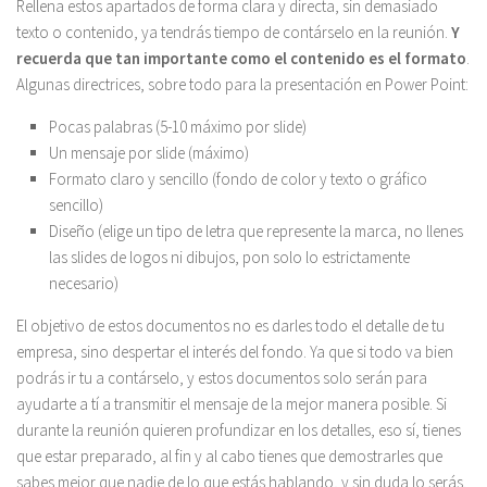
Rellena estos apartados de forma clara y directa, sin demasiado
texto o contenido, ya tendrás tiempo de contárselo en la reunión.
Y
recuerda que tan importante como el contenido es el formato
.
Algunas directrices, sobre todo para la presentación en Power Point:
Pocas palabras (5-10 máximo por slide)
Un mensaje por slide (máximo)
Formato claro y sencillo (fondo de color y texto o gráfico
sencillo)
Diseño (elige un tipo de letra que represente la marca, no llenes
las slides de logos ni dibujos, pon solo lo estrictamente
necesario)
El objetivo de estos documentos no es darles todo el detalle de tu
empresa, sino despertar el interés del fondo. Ya que si todo va bien
podrás ir tu a contárselo, y estos documentos solo serán para
ayudarte a tí a transmitir el mensaje de la mejor manera posible. Si
durante la reunión quieren profundizar en los detalles, eso sí, tienes
que estar preparado, al fin y al cabo tienes que demostrarles que
sabes mejor que nadie de lo que estás hablando, y sin duda lo serás.