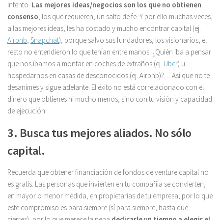
intento.
Las mejores ideas/negocios son los que no obtienen
consenso
, los que requieren, un salto de fe. Y por ello muchas veces,
a las mejores ideas, les ha costado y mucho encontrar capital (ej.
Airbnb
,
Snapchat
), porque salvo sus fundadores, los visionarios, el
resto no entendieron lo que tenían entre manos. ¿Quién iba a pensar
que nos íbamos a montar en coches de extraños (ej.
Uber
) u
hospedarnos en casas de desconocidos (ej. Airbnb)?… Así que no te
desanimes y sigue adelante. El éxito no está correlacionado con el
dinero que obtienes ni mucho menos, sino con tu visión y capacidad
de ejecución.
3. Busca tus mejores aliados. No sólo
capital.
Recuerda que obtener financiación de fondos de venture capital no
es gratis. Las personas que invierten en tu compañía se convierten,
en mayor o menor medida, en propietarias de tu empresa, por lo que
este compromiso es para siempre (sí para siempre, hasta que
cierres), por lo que merece la pena
dedicarle un tiempo a elegir el