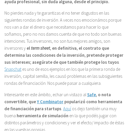
ayuda profesional, sin duda alguna, desde el principio.
No pierdes nada y te garantizas el no tener disgustos en las
siguientes rondas de inversión. A veces nos emocionámos porque
nos van a dar el dinero que necesitamos para hacer lo que
soñamos, pero no nos damos cuenta de que no todo son buenas
intenciones. Tus inversores, no son tus mejores amigos, son
inversores y
el
term sheet
, en definitiva, el contrato que
determina las condiciones de la inversión, pretende proteger
sus intereses; asegúrate de que también protege los tuyos
.
Snapchat
es uno de esos ejemplos en los que la primera ronda de
inversión, capital semilla, les causó problemas en las subsiguientes
rondas de financiación. Nos puede pasar a cualquiera.
Interesante en este ámbito, echar un vistazo al
Safe
, o nota
convertible,
que
Y Combinator
popularizó como herramienta
de financiación para startups
.
Aquí
os dejo también una muy
buena
herramienta de simulación
en la que podéis jugar con
distintos parámetros y condiciones y ver el efecto/ impacto de éstas
en las vuestras propias.