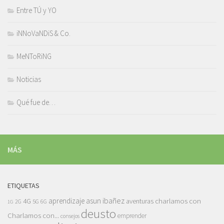
Entre TÚ y YO
iNNoVaNDiS & Co.
MeNToRiNG
Noticias
Qué fue de…
MÁS
ETIQUETAS
asun ibañez
4G
aprendizaje
charlamos con
aventuras
5G
2G
6G
1G
deusto
Charlamos con...
emprender
consejos