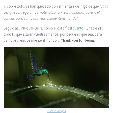
Y, sobre todo, se han quedado con el mensaje de Iñigo de que “
cada
vez que conseguíamos materializar un reto habíamos abierto el
camino para cambiar silenciosamente el mundo
”.
Seguid así, iNNoVaNDeRs, como el colibrí del
cuento
…, haciendo
todo lo que está en vuestras manos, por pequeño que sea, para
cambiar silenciosamente el mundo…
Thank you for being
.
Fuente imagen