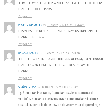
HI, BY THE WAY I LOVE THIS ARTICLE AND I WILL TELL TO OTHERS
THAT THIS GOOD. THANKS
Responder
PACHIN18KOSITE
18 enero, 2023 a las 10:26 am
THIS WEBSITE IS REALLY COOL AND SO MAY INSPIRING ARTICLE.
THANKS FOR THIS….
Responder
BACA18RASITE
18 enero, 2023 a las 10:28 am
HELLO, I REALLY LIKE TO VISIT THIS KIND OF POST, EVEN THOUGH
THAT THIS IS MY FIRST TIME HERE BUT I REALLY LOVE IT!
THANKS
Responder
Analog Clock
16 marzo, 2026 a las 3:27 am
¡Qué título tan inspirador, ‘Cambiamos Silenciosamente el
Mundo’! Me encanta que iNNoVaNDiS comparta las reflexiones
post-taller, como la de lxs 16G. Es clave fomentar el aprendizaje