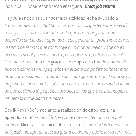
individual. Ellxs se reconocerán enseguida.
Great job team!!
Hay quien nos dice que hacer esta actividad les ha ayudado a
“
cambiar nuestra actitud hacia ciertos hábitos que tenemos en el día
a día y así ser más conscientes de lo que hacemos y que cada
pequeño cambio que hagamos puede generar un gran impacto, y es
la suma de éstos lo que contribuye a un mundo mejor, y que no es
necesario ser alguien con poder para poder ser parte del cambio
”.
Otra persona afirma que gracias a este tipo de retos “
he aprendido
que con cambios muy pequeños en el día a día podemos hacer más
de lo que pensamos. Al principio pensaba que porque no lo hiciese yo
no pasaba nada. Total, es sólo una persona. Pero me he dado cuenta
de que haciendo tú pequeñas acciones en las que creas, contagias a
los demás a que sigan tus pasos
”.
Otrx iNNoVaNDeR, mediante la realización de estos retos, ha
aprendido que “
es más fácil de lo que parece intentar cambiar el
mundo
”. Mientras hay quien, ahora entiende “
que todos tenemos la
obligación de aportar nuestro grano de arena y que la tarea será más