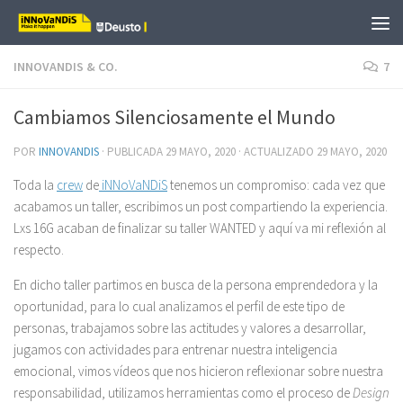
Saltar al contenido
INNOVANDIS & CO.
7
Cambiamos Silenciosamente el Mundo
POR
INNOVANDIS
· PUBLICADA
29 MAYO, 2020
· ACTUALIZADO
29 MAYO, 2020
Toda la
crew
de
iNNoVaNDiS
tenemos un compromiso: cada vez que
acabamos un taller, escribimos un post compartiendo la experiencia.
Lxs 16G acaban de finalizar su taller WANTED y aquí va mi reflexión al
respecto.
En dicho taller partimos en busca de la persona emprendedora y la
oportunidad, para lo cual analizamos el perfil de este tipo de
personas, trabajamos sobre las actitudes y valores a desarrollar,
jugamos con actividades para entrenar nuestra inteligencia
emocional, vimos vídeos que nos hicieron reflexionar sobre nuestra
responsabilidad, utilizamos herramientas como el proceso de
Design