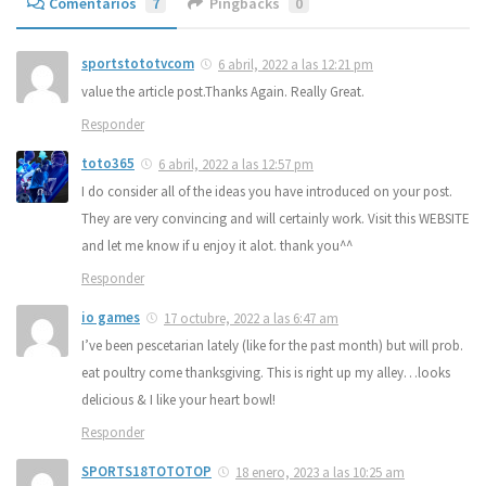
Comentarios
7
Pingbacks
0
sportstototvcom
6 abril, 2022 a las 12:21 pm
value the article post.Thanks Again. Really Great.
Responder
toto365
6 abril, 2022 a las 12:57 pm
I do consider all of the ideas you have introduced on your post.
They are very convincing and will certainly work. Visit this WEBSITE
and let me know if u enjoy it alot. thank you^^
Responder
io games
17 octubre, 2022 a las 6:47 am
I’ve been pescetarian lately (like for the past month) but will prob.
eat poultry come thanksgiving. This is right up my alley…looks
delicious & I like your heart bowl!
Responder
SPORTS18TOTOTOP
18 enero, 2023 a las 10:25 am