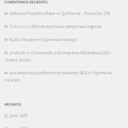
COMENTARIOS RECIENTES
Deltarune Prophecy Maker
en
Qué fue de… Paula Díaz 15G
Eliska
en
Lo difícil de marcharse siempre será regresar
Build a Hooper
en
Exprime las naranjas
youtools
en
Conociendo a las empresas #ShakeAway2023 –
Joseba Jordán
una temporada perfecta en el simulador 38-0
en
Exprime las
naranjas
ARCHIVOS
junio 2026