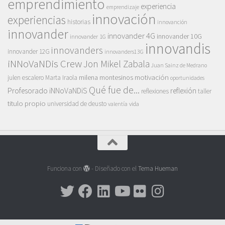
emprendimiento
experiencia
emprendizaje
innovación
experiencias
historias
innovanción
innovander
innovander 4G
innovander 10G
innovander 1G
innovandis
innovanders
innovander 12G
innovanders13G
iNNoVaNDis Crew
Jon Mikel Zabala
Juan Sainz de Medrano
motivación
milena montesinos
julen escalero
Marta Iraola
oportunidades
Qué fue de...
Profesorado iNNoVaNDiS
reflexión
reflexiones
taller
titulo propio
universidad de deusto
vida
valentía
Funciona con
- Diseñado con el
Tema Hueman