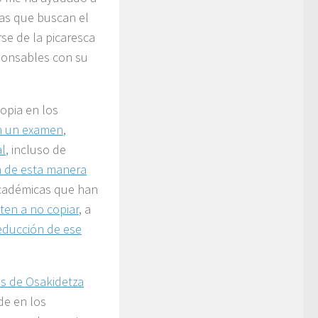
as que buscan el
rse de la picaresca
ponsables con su
opia en los
en un examen
,
al
, incluso de
n de esta manera
académicas que han
en a no copiar
, a
reducción de ese
es de Osakidetza
ude en los