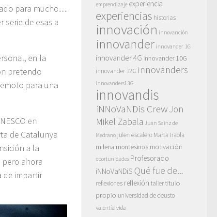
experiencia
emprendizaje
n dado para mucho…
experiencias
historias
r serie de esas a
innovación
innovanción
innovander
innovander 1G
rsonal, en la
innovander 4G
innovander 10G
innovanders
ión pretendo
innovander 12G
 remoto para una
innovanders13G
innovandis
iNNoVaNDis Crew
Jon
a UNESCO en
Mikel Zabala
Juan Sainz de
rta de Catalunya
julen escalero
Marta Iraola
Medrano
motivación
sición a la
milena montesinos
Profesorado
oportunidades
, pero ahora
Qué fue de...
iNNoVaNDiS
 de impartir
reflexión
titulo
reflexiones
taller
propio
universidad de deusto
vida
valentía