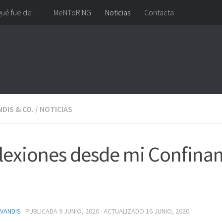
ué fue de…
MeNToRiNG
Noticias
Contacta
DIS & CO.
/
NOTICIAS
lexiones desde mi Confina
VANDIS
· PUBLICADA
9 JUNIO, 2020
· ACTUALIZADO
16 JUNIO, 2020