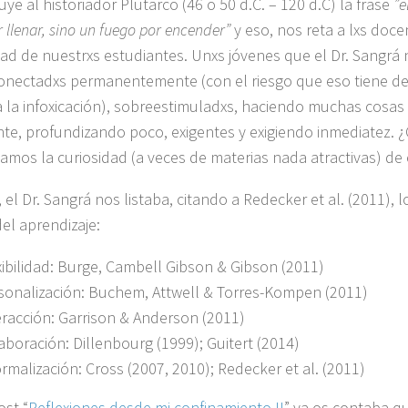
uye al historiador Plutarco (46 o 50 d.C. – 120 d.C) la frase
”e
 llenar, sino un fuego por encender”
y eso, nos reta a lxs doce
dad de nuestrxs estudiantes. Unxs jóvenes que el Dr. Sangrá 
nectadxs permanentemente (con el riesgo que eso tiene d
a la infoxicación), sobreestimuladxs, haciendo muchas cosas a
nte, profundizando poco, exigentes y exigiendo inmediatez.
amos la curiosidad (a veces de materias nada atractivas) de 
, el Dr. Sangrá nos listaba, citando a Redecker et al. (2011), l
del aprendizaje:
xibilidad: Burge, Cambell Gibson & Gibson (2011)
sonalización: Buchem, Attwell & Torres-Kompen (2011)
eracción: Garrison & Anderson (2011)
aboración: Dillenbourg (1999); Guitert (2014)
ormalización: Cross (2007, 2010); Redecker et al. (2011)
ost “
Reflexiones desde mi confinamiento II
” ya os contaba q