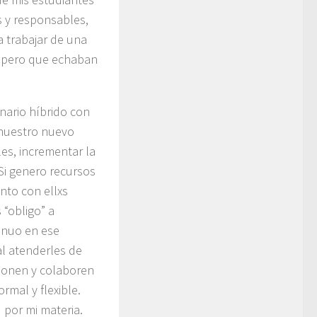
s y responsables,
 a trabajar de una
 pero que echaban
nario híbrido con
e nuestro nuevo
les, incrementar la
 Si genero recursos
nto con ellxs
“obligo” a
tinuo en ese
l atenderles de
cionen y colaboren
mal y flexible.
 por mi materia.