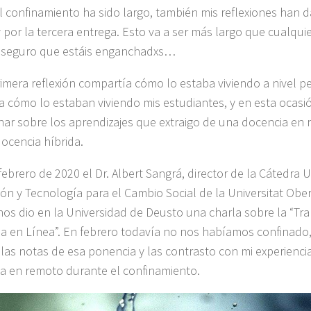
 confinamiento ha sido largo, también mis reflexiones ha
y por la tercera entrega. Esto va a ser más largo que cualquie
 seguro que estáis enganchadxs…
rimera reflexión compartía cómo lo estaba viviendo a nivel pe
 cómo lo estaban viviendo mis estudiantes, y en esta ocas
onar sobre los aprendizajes que extraigo de una docencia en
docencia híbrida.
 febrero de 2020 el Dr. Albert Sangrá, director de la Cátedr
ón y Tecnología para el Cambio Social de la Universitat Obe
nos dio en la Universidad de Deusto una charla sobre la “Tran
a en Línea”. En febrero todavía no nos habíamos confinado
las notas de esa ponencia y las contrasto con mi experiencia
a en remoto durante el confinamiento.