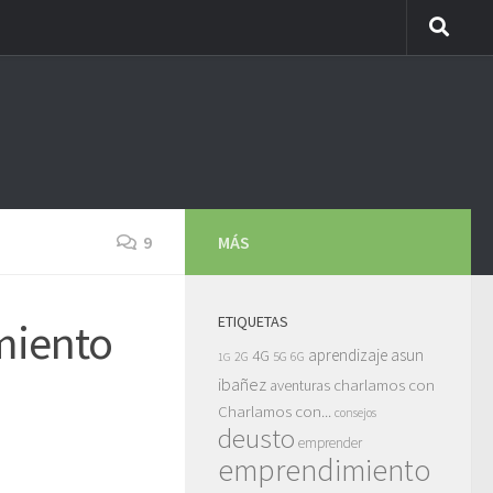
9
MÁS
ETIQUETAS
miento
asun
4G
aprendizaje
5G
2G
6G
1G
ibañez
charlamos con
aventuras
Charlamos con...
consejos
deusto
emprender
emprendimiento