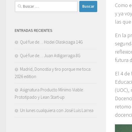
Buscar:
Como el
y ya vo
las que
ENTRADAS RECIENTES
En la p
Qué fue de… Hodei Olaskoaga 14G
segunda
reflexi
Qué fue de… Juan Astigarraga 8G
futura 
Madrid, Donostia y tiro porque me toca:
El 4 de
2026 edition
Educaci
(UOC), 
Asignatura Producto Mínimo Viable:
Prototipado y Lean Start-up
Docenci
retomo 
Un lunes cualquiera con José Luis Larrea
docenci