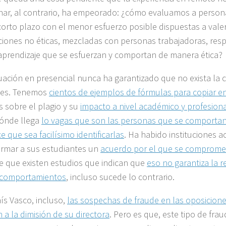
nar, al contrario, ha empeorado: ¿cómo evaluamos a person
 corto plazo con el menor esfuerzo posible dispuestas a vale
ciones no éticas, mezcladas con personas trabajadoras, res
aprendizaje que se esfuerzan y comportan de manera ética?
uación en presencial nunca ha garantizado que no exista la c
es. Tenemos
cientos de ejemplos de fórmulas para copiar 
s sobre el plagio y su
impacto a nivel académico y profesion
ónde llega
lo vagas que son las personas que se comporta
 que sea facilísimo identificarlas
. Ha habido instituciones 
irmar a sus estudiantes un
acuerdo por el que se compromet
e que existen estudios que indican que
eso no garantiza la 
 comportamientos
, incluso sucede lo contrario.
aís Vasco, incluso,
las sospechas de fraude en las oposicion
 a la dimisión de su directora
. Pero es que, este tipo de fra