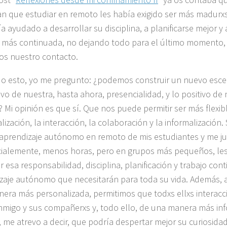
n que estudiar en remoto les había exigido ser más madurx
a ayudado a desarrollar su disciplina, a planificarse mejor y
más continuada, no dejando todo para el último momento,
s nuestro contacto.
o esto, yo me pregunto: ¿podemos construir un nuevo esce
tivo de nuestra, hasta ahora, presencialidad, y lo positivo d
 Mi opinión es que sí. Que nos puede permitir ser más flexib
ización, la interacción, la colaboración y la informalización.
 aprendizaje autónomo en remoto de mis estudiantes y me ju
ialemente, menos horas, pero en grupos más pequeños, les 
r esa responsabilidad, disciplina, planificación y trabajo con
zaje autónomo que necesitarán para toda su vida. Además, a
era más personalizada, permitimos que todxs ellxs interac
migo y sus compañerxs y, todo ello, de una manera más infor
, me atrevo a decir, que podría despertar mejor su curiosidad