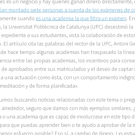
s es un negocio y hay quienes ganan dinero directamente,
ían montado siete personas a cuenta de los exámenes de c
ctamente cuando
es una academia la que filtra un examen
. En
, la Universitat Politècnica de Catalunya (UPC) desestimó la 
n expediente a sus estudiantes, vista la colaboración de esto
 El artículo cita las palabras del rector de la UPC, Antoni G
de hace tiempo algunas academias han traspasado la línea 
ncia entre las propias academias, los incentivos para conse
de aprobados entre sus matriculados y el deseo de capta
 a una actuación como ésta, con un comportamiento indign
meditación y de forma planificada».
eguimos buscando noticias relacionadas con este tema o pre
 alrededor, seguro que damos con más ejemplos similares.
 o una academia que es capaz de involucrase en este tipo d
 para que puedas aprender bien o te ayudo a aprobar de la m
menor esfuerzo posible? Eso sí, a cambio de dinero. Lxs est