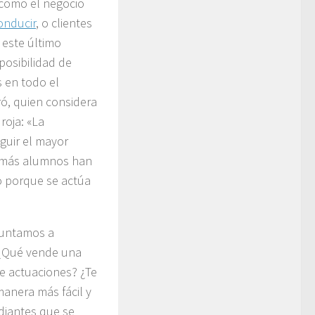
 como el negocio
onducir
, o clientes
 este último
posibilidad de
s en todo el
iró, quien considera
roja: «La
guir el mayor
r más alumnos han
o porque se actúa
guntamos a
 ¿Qué vende una
e actuaciones? ¿Te
anera más fácil y
udiantes que se