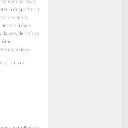
l cerebro no es un
ntes a despertar la
nos describía
e acceso a
fake
 la vez, distraídxs
 ¿Cómo
ese colectivo?
os pilares del
ue mis estudiantes