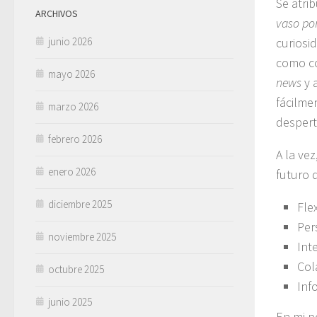
Se atrib
ARCHIVOS
vaso por
junio 2026
curiosi
como co
mayo 2026
news
y 
fácilme
marzo 2026
despert
febrero 2026
A la vez
enero 2026
futuro 
diciembre 2025
Fle
Per
noviembre 2025
Int
Col
octubre 2025
Inf
junio 2025
En mi p