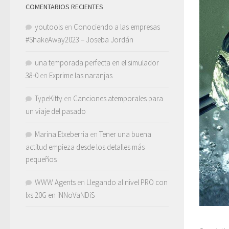
COMENTARIOS RECIENTES
youtools
en
Conociendo a las empresas
#ShakeAway2023 – Joseba Jordán
una temporada perfecta en el simulador
38-0
en
Exprime las naranjas
TypeKitty
en
Canciones atemporales para
un viaje del pasado
Marina Etxeberria
en
Tener una buena
actitud empieza desde los detalles más
pequeños
WWW Agents
en
Llegando al nivel PRO con
lxs 20G en iNNoVaNDiS