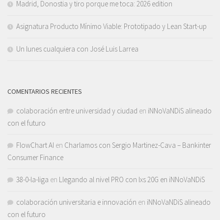
Madrid, Donostia y tiro porque me toca: 2026 edition
Asignatura Producto Mínimo Viable: Prototipado y Lean Start-up
Un lunes cualquiera con José Luis Larrea
COMENTARIOS RECIENTES
colaboración entre universidad y ciudad
en
iNNoVaNDiS alineado
con el futuro
FlowChart AI
en
Charlamos con Sergio Martinez-Cava – Bankinter
Consumer Finance
38-0-la-liga
en
Llegando al nivel PRO con lxs 20G en iNNoVaNDiS
colaboración universitaria e innovación
en
iNNoVaNDiS alineado
con el futuro