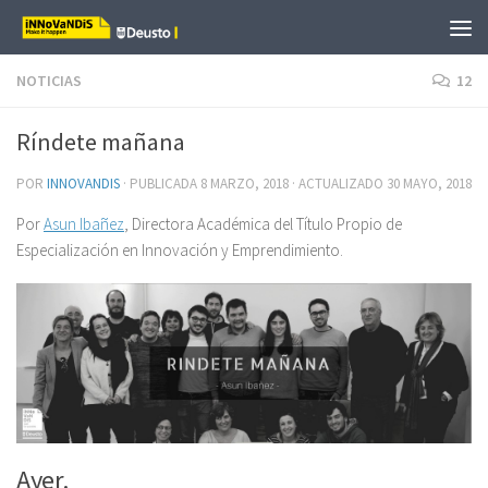
Saltar al contenido
NOTICIAS
12
Ríndete mañana
POR
INNOVANDIS
· PUBLICADA
8 MARZO, 2018
· ACTUALIZADO
30 MAYO, 2018
Por
Asun Ibañez
, Directora Académica del Título Propio de
Especialización en Innovación y Emprendimiento.
Ayer.