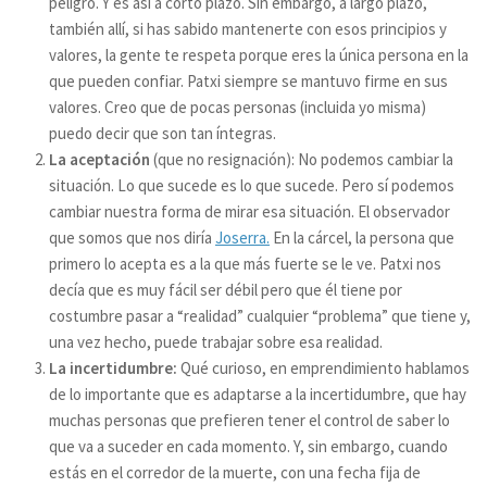
peligro. Y es así a corto plazo. Sin embargo, a largo plazo,
también allí, si has sabido mantenerte con esos principios y
valores, la gente te respeta porque eres la única persona en la
que pueden confiar. Patxi siempre se mantuvo firme en sus
valores. Creo que de pocas personas (incluida yo misma)
puedo decir que son tan íntegras.
La aceptación
(que no resignación): No podemos cambiar la
situación. Lo que sucede es lo que sucede. Pero sí podemos
cambiar nuestra forma de mirar esa situación. El observador
que somos que nos diría
Joserra.
En la cárcel, la persona que
primero lo acepta es a la que más fuerte se le ve. Patxi nos
decía que es muy fácil ser débil pero que él tiene por
costumbre pasar a “realidad” cualquier “problema” que tiene y,
una vez hecho, puede trabajar sobre esa realidad.
La incertidumbre:
Qué curioso, en emprendimiento hablamos
de lo importante que es adaptarse a la incertidumbre, que hay
muchas personas que prefieren tener el control de saber lo
que va a suceder en cada momento. Y, sin embargo, cuando
estás en el corredor de la muerte, con una fecha fija de