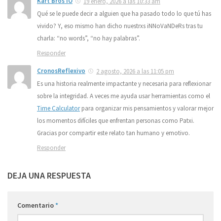
Kart Bros IO
19 enero, 2026 a las 10:33 am
Qué se le puede decir a alguien que ha pasado todo lo que tú has
vivido? Y, eso mismo han dicho nuestrxs iNNoVaNDeRs tras tu
charla: “no words”, “no hay palabras”.
Responder
CronosReflexivo
2 agosto, 2026 a las 11:05 pm
Es una historia realmente impactante y necesaria para reflexionar
sobre la integridad. A veces me ayuda usar herramientas como el
Time Calculator
para organizar mis pensamientos y valorar mejor
los momentos difíciles que enfrentan personas como Patxi.
Gracias por compartir este relato tan humano y emotivo.
Responder
DEJA UNA RESPUESTA
Comentario
*