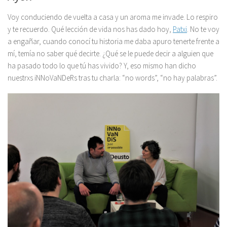
Voy conduciendo de vuelta a casa y un aroma me invade. Lo respiro
y te recuerdo. Qué lección de vida nos has dado hoy,
Patxi
. No te voy
a engañar, cuando conocí tu historia me daba apuro tenerte frente a
mí, temía no saber qué decirte. ¿Qué se le puede decir a alguien que
ha pasado todo lo que tú has vivido? Y, eso mismo han dicho
nuestrxs iNNoVaNDeRs tras tu charla: “
no words
”, “no hay palabras”.