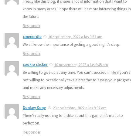
I really like this blog, it shares a lot of information that I want to
know in many areas. I hope there will be more interesting things in
the future.
Responder
cinenerdle
10 septiembre, 2022 a las 3:53 am
We all know the importance of getting a good night’s sleep.
Responder
cookie clicker
10 noviembre, 2022 a las 8:45 am
Be willing to give up at any time. You can’t succeed in life if you’re
not willing to occasionally take a breather to assess your progress
and make any necessary adjustments.
Responder
Donkey Kong
23 noviembre, 2022 a las 9:37 am
There’s really nothing to dislike about this game, it’s made to
perfection.
Responder