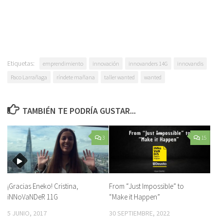
Etiquetas:
emprendimiento
innovación
innovanders 14G
innovandis
Paco Larrañaga
ríndete mañana
taller wanted
wanted
TAMBIÉN TE PODRÍA GUSTAR...
3
15
¡Gracias Eneko! Cristina,
From “Just Impossible” to
iNNoVaNDeR 11G
“Make it Happen”
5 JUNIO, 2017
30 SEPTIEMBRE, 2022