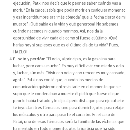
ejecución, Patxi nos decía que lo peor es saber cuándo vas a
morir. “En la cárcel sabía que podía morir en cualquier momento
y esa incertidumbre era ‘más cómoda’ que la fecha cierta de mi
muerte”. ¡Qué sabia es la vida y qué generosa! No sabemos
cuándo nacemos ni cuándo morimos. Así, nos da la
oportunidad de vivir cada día como si fuese el último. ¿Qué
harías hoy si supieses que es el último día de tu vida? Pues,
HAZLO!
El odio y perdón:
“El odio, al principio, es la gasolina para
luchar, pero cansa mucho”. Es muy difícil vivir con miedo y odio
y, luchar, aún más. “Vivir con odio y con rencor es muy cansado,
agota”. Patxi nos contó que, cuando los medios de
comunicación quisieron entrevistarle en el momento que se
supo que le condenaban a muerte él pidió que fuese el que
peor le había tratado y le dijo al periodista que para ejecutarte
te inyectan tres fármacos: uno para dormirte, otro para relajar
los músculos y otro para pararte el corazón. En el caso de
Patxi, uno de esos fármacos sería la familia de las víctimas que
ha mentido en todo momento, otro la justicia que ha sido