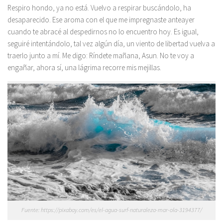
Respiro hondo, ya no está. Vuelvo a respirar buscándolo, ha
desaparecido. Ese aroma con el que me impregnaste anteayer
cuando te abracé al despedirnos no lo encuentro hoy. Es igual,
seguiré intentándolo, tal vez algún día, un viento de libertad vuelva a
traerlo junto a mí. Me digo: Ríndete mañana, Asun. No te voy a
engañar, ahora sí, una lágrima recorre mis mejillas.
Fuente: https://pixabay.com/es/el-agua-surf-naturaleza-mar-ola-3194377/