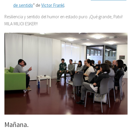
de sentido
” de
Victor Frankl
.
Resiliencia y sentido del humor en estado puro. ¡Qué grande, Patxi!
MILA MILIOI ESKER!!
Mañana.