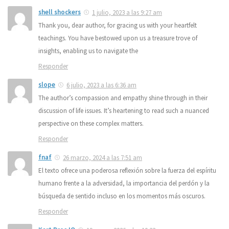
shell shockers
1 julio, 2023 a las 9:27 am
Thank you, dear author, for gracing us with your heartfelt
teachings. You have bestowed upon us a treasure trove of
insights, enabling us to navigate the
Responder
slope
6 julio, 2023 a las 6:36 am
The author’s compassion and empathy shine through in their
discussion of life issues. It’s heartening to read such a nuanced
perspective on these complex matters.
Responder
fnaf
26 marzo, 2024 a las 7:51 am
El texto ofrece una poderosa reflexión sobre la fuerza del espíritu
humano frente a la adversidad, la importancia del perdón y la
búsqueda de sentido incluso en los momentos más oscuros.
Responder