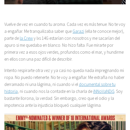
Vuelve de vez en cuando tu aroma. Cada vez es más tenue. No te voy
a engañar. Me tranquilizaba saber que
Garazi
(ella te conoce mejor),
parte de
la Crew
y lxs 14G estarían con nosotros y me sacarían del
apuro si me quedaba en blanco. No hizo falta. Fue mirarte por
primera vez a esos ojos verdes, profundos como el mar, y hundirme
en ellos con una paz difícil de describir.
Intento respirarte otra vez y ya casi no queda nada impregnando mi
ropa. No puedo retenerte. No te voy a engañar. Me extraña no haber
derramado ni una lágrima, ni cuando vi el
documental sobre tu
historia
, ni cuando nos la contaste en la charla de
iNNoVaNDiS
. Soy
bastante llorona, la verdad. Sin embargo, creo que el odio y la
impotencia ante la injusticia bloqueó cualquier lágrima.