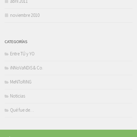
abril 2011
noviembre 2010
CATEGORÍAS
Entre TÚ y YO
iNNoVaNDiS & Co.
MeNToRiNG
Noticias
Qué fue de…