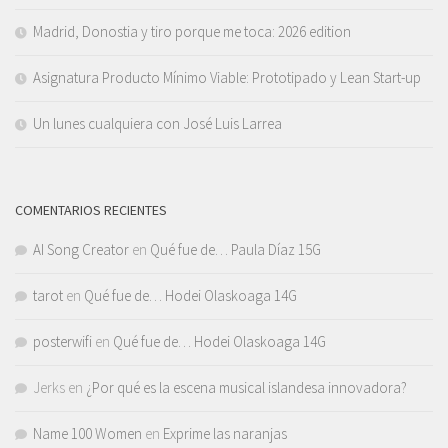
Madrid, Donostia y tiro porque me toca: 2026 edition
Asignatura Producto Mínimo Viable: Prototipado y Lean Start-up
Un lunes cualquiera con José Luis Larrea
COMENTARIOS RECIENTES
AI Song Creator
en
Qué fue de… Paula Díaz 15G
tarot
en
Qué fue de… Hodei Olaskoaga 14G
posterwifi
en
Qué fue de… Hodei Olaskoaga 14G
Jerks
en
¿Por qué es la escena musical islandesa innovadora?
Name 100 Women
en
Exprime las naranjas