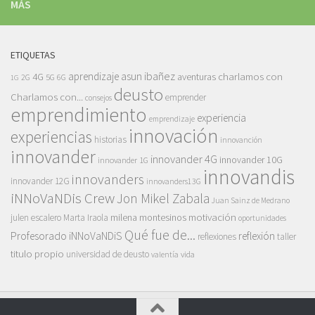
MÁS
ETIQUETAS
asun ibañez
4G
aprendizaje
charlamos con
aventuras
5G
2G
6G
1G
deusto
Charlamos con...
emprender
consejos
emprendimiento
experiencia
emprendizaje
innovación
experiencias
historias
innovanción
innovander
innovander 4G
innovander 10G
innovander 1G
innovandis
innovanders
innovander 12G
innovanders13G
iNNoVaNDis Crew
Jon Mikel Zabala
Juan Sainz de Medrano
motivación
milena montesinos
julen escalero
Marta Iraola
oportunidades
Qué fue de...
Profesorado iNNoVaNDiS
reflexión
reflexiones
taller
titulo propio
universidad de deusto
vida
valentía