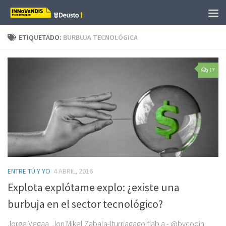
Saltar al contenido
ETIQUETADO:
BURBUJA TECNOLÓGICA
17
ENTRE TÚ Y YO
4 ABRIL, 2016
Explota explótame explo: ¿existe una
burbuja en el sector tecnológico?
Jorge Vegaa, Jon Mikel Zabala-Iturriagagoitiab a.- @bycodin,